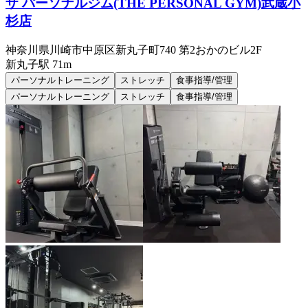
ザ パーソナルジム(THE PERSONAL GYM)武蔵小
杉店
神奈川県川崎市中原区新丸子町740 第2おかのビル2F
新丸子
駅
71m
パーソナルトレーニング
ストレッチ
食事指導/管理
パーソナルトレーニング
ストレッチ
食事指導/管理