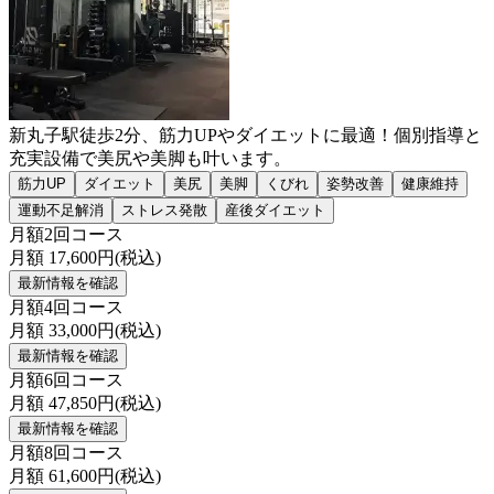
新丸子駅徒歩2分、筋力UPやダイエットに最適！個別指導と
充実設備で美尻や美脚も叶います。
筋力UP
ダイエット
美尻
美脚
くびれ
姿勢改善
健康維持
運動不足解消
ストレス発散
産後ダイエット
月額2回コース
月額
17,600
円(税込)
最新情報を確認
月額4回コース
月額
33,000
円(税込)
最新情報を確認
月額6回コース
月額
47,850
円(税込)
最新情報を確認
月額8回コース
月額
61,600
円(税込)