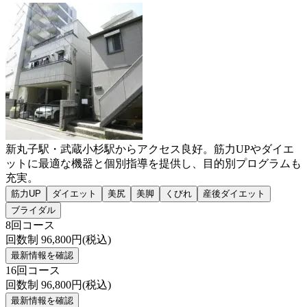
新丸子駅・武蔵小杉駅からアクセス良好。筋力UPやダイエ
ットに最適な機器と個別指導を提供し、目的別プログラムも
充実。
筋力UP
ダイエット
美尻
美脚
くびれ
産後ダイエット
ブライダル
8回コース
回数制
96,800
円(税込)
最新情報を確認
16回コース
回数制
96,800
円(税込)
最新情報を確認