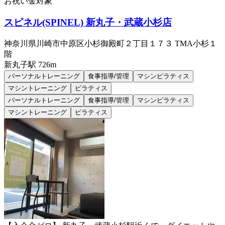
お祝い金対象
スピネル(SPINEL) 新丸子・武蔵小杉店
神奈川県川崎市中原区小杉御殿町２丁目１７３ TMA小杉１
階
新丸子
駅
726m
パーソナルトレーニング
食事指導/管理
マシンピラティス
マシントレーニング
ピラティス
パーソナルトレーニング
食事指導/管理
マシンピラティス
マシントレーニング
ピラティス