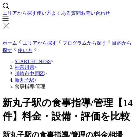
エリアから探す
使い方
よくある質問
お問い合わせ
ホーム
エリアから探す
プログラムから探す
目的から
探す
使い方
START FITNESS
>
神奈川県
>
川崎市中原区
>
新丸子駅
>
食事指導/管理
新丸子駅の食事指導/管理【14
件】料金・設備・評価を比較
新丸子駅の食事指導/管理の料金相場