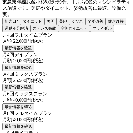
東急東横線武蔵小杉駅徒歩9分、手ぶらOKのマシンピラティ
ス施設です。美尻やダイエット、姿勢改善に最適。設備充
実。
筋力UP
ダイエット
美尻
美脚
くびれ
姿勢改善
健康維持
運動不足解消
ストレス発散
産後ダイエット
ブライダル
月4回フルタイムプラン
月額
22,000
円(税込)
最新情報を確認
月4回デイプラン
月額
20,000
円(税込)
最新情報を確認
月4回ミックスプラン
月額
25,500
円(税込)
最新情報を確認
月6回ミックスプラン
月額
40,000
円(税込)
最新情報を確認
月8回フルタイムプラン
月額
40,000
円(税込)
最新情報を確認
月8回デイプラン