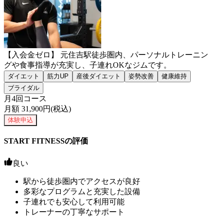
【入会金ゼロ】 元住吉駅徒歩圏内、パーソナルトレーニン
グや食事指導が充実し、子連れOKなジムです。
ダイエット
筋力UP
産後ダイエット
姿勢改善
健康維持
ブライダル
月4回コース
月額
31,900
円(税込)
体験申込
START FITNESSの評価
良い
駅から徒歩圏内でアクセスが良好
多彩なプログラムと充実した設備
子連れでも安心して利用可能
トレーナーの丁寧なサポート