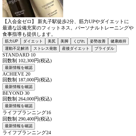
【入会金ゼロ】 新丸子駅徒歩2分、筋力UPやダイエットに
最適な設備充実のフィットネス。パーソナルトレーニングや
食事指導も提供します。
筋力UP
ダイエット
美尻
美脚
くびれ
姿勢改善
健康維持
運動不足解消
ストレス発散
産後ダイエット
ブライダル
STANDARD 10
回数制
102,300
円(税込)
最新情報を確認
ACHIEVE 20
回数制
187,000
円(税込)
最新情報を確認
BEYOND 30
回数制
264,000
円(税込)
最新情報を確認
ライフプランニング16
回数制
290,400
円(税込)
最新情報を確認
ライフプランニング24