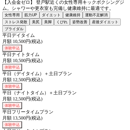
【入会金ゼロ】 登戸駅近くの女性専用キックボクシングジ
ム。シャワーや更衣室も完備し健康維持に最適です。
女性専用
筋力UP
ダイエット
健康維持
運動不足解消
ストレス発散
美尻
美脚
くびれ
姿勢改善
産後ダイエット
ブライダル
平日デイタイム
月額
10,500
円(税込)
体験申込
平日ナイトタイム
月額
10,500
円(税込)
体験申込
平日（デイタイム）＋土日プラン
月額
12,500
円(税込)
体験申込
平日（ナイトタイム）＋土日プラン
月額
12,500
円(税込)
体験申込
平日フリータイムプラン
月額
13,500
円(税込)
体験申込