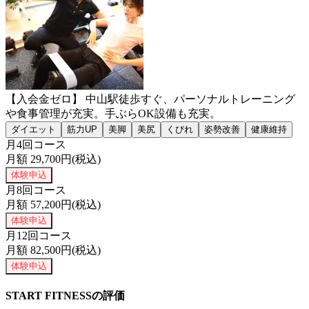
【入会金ゼロ】 中山駅徒歩すぐ、パーソナルトレーニング
や食事管理が充実。手ぶらOK設備も充実。
ダイエット
筋力UP
美脚
美尻
くびれ
姿勢改善
健康維持
月4回コース
月額
29,700
円(税込)
体験申込
月8回コース
月額
57,200
円(税込)
体験申込
月12回コース
月額
82,500
円(税込)
体験申込
START FITNESSの評価