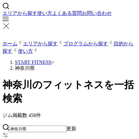
エリアから探す
使い方
よくある質問
お問い合わせ
ホーム
エリアから探す
プログラムから探す
目的から
探す
使い方
START FITNESS
>
神奈川県
神奈川のフィットネスを一括
検索
ジム掲載数
458
件
更新