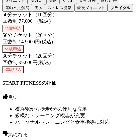
ダイエット
筋力UP
美脚
くびれ
姿勢改善
健康維持
運動不足解消
美尻
ストレス発散
産後ダイエット
ブライダル
50分チケット（10回分）
回数制
77,000
円(税込)
体験申込
50分チケット（20回分）
回数制
143,000
円(税込)
体験申込
30分チケット（20回分）
回数制
99,000
円(税込)
体験申込
START FITNESSの評価
良い
横浜駅から徒歩6分の便利な立地
多様なトレーニング機器が充実
パーソナルトレーニングと食事指導に対応
気になる