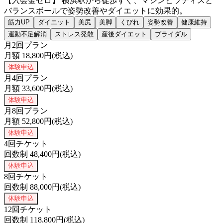
【入会金ゼロ】 横浜駅から徒歩すぐ、マシンピラティスと
バランスボールで姿勢改善やダイエットに効果的。
筋力UP
ダイエット
美尻
美脚
くびれ
姿勢改善
健康維持
運動不足解消
ストレス発散
産後ダイエット
ブライダル
月2回プラン
月額
18,800
円(税込)
体験申込
月4回プラン
月額
33,600
円(税込)
体験申込
月8回プラン
月額
52,800
円(税込)
体験申込
4回チケット
回数制
48,400
円(税込)
体験申込
8回チケット
回数制
88,000
円(税込)
体験申込
12回チケット
回数制
118,800
円(税込)