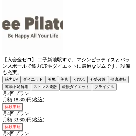
【入会金ゼロ】 二子新地駅すぐ、マシンピラティスとバラ
ンスボールで筋力UPやダイエットに最適なジムです。設備
も充実。
筋力UP
ダイエット
美尻
美脚
くびれ
姿勢改善
健康維持
運動不足解消
ストレス発散
産後ダイエット
ブライダル
月2回プラン
月額
18,800
円(税込)
体験申込
月4回プラン
月額
33,600
円(税込)
体験申込
月8回プラン