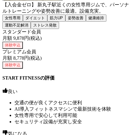
【入会金ゼロ】 新丸子駅近くの女性専用ジムで、パーソナ
ルトレーニングや姿勢改善に最適。設備充実。
女性専用
ダイエット
筋力UP
姿勢改善
健康維持
運動不足解消
ストレス発散
スタンダード会員
月額
9,878
円(税込)
体験申込
プレミアム会員
月額
8,778
円(税込)
体験申込
START FITNESSの評価
良い
交通の便が良くアクセスに便利
AI導入フィットネスマシンで最新技術を体験
女性専用で安心して利用可能
セキュリティ設備が充実し安全
気になる