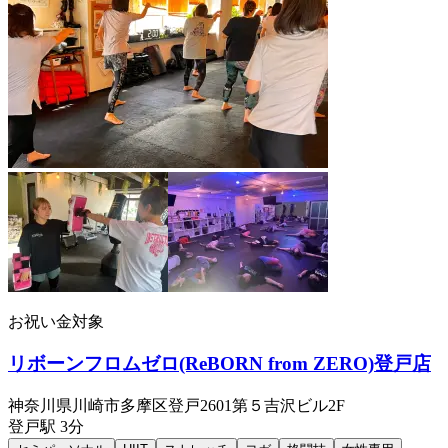
お祝い金対象
リボーンフロムゼロ(ReBORN from ZERO)登戸店
神奈川県川崎市多摩区登戸2601第５吉沢ビル2F
登戸
駅
3分