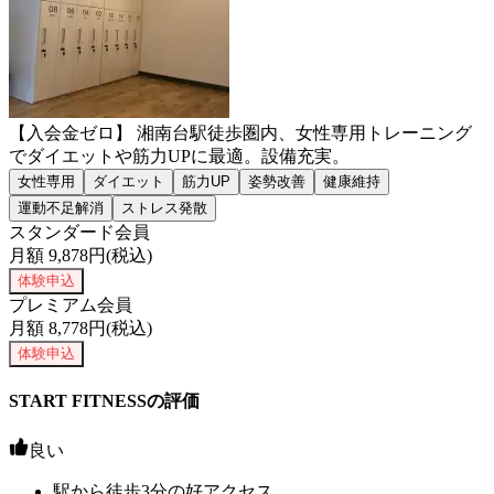
【入会金ゼロ】 湘南台駅徒歩圏内、女性専用トレーニング
でダイエットや筋力UPに最適。設備充実。
女性専用
ダイエット
筋力UP
姿勢改善
健康維持
運動不足解消
ストレス発散
スタンダード会員
月額
9,878
円(税込)
体験申込
プレミアム会員
月額
8,778
円(税込)
体験申込
START FITNESSの評価
良い
駅から徒歩3分の好アクセス