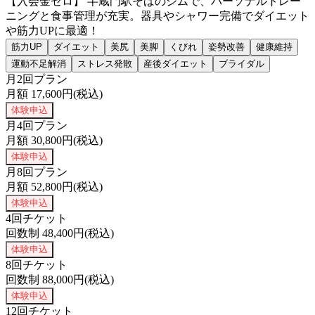
【入会金ゼロ】 半蔵門駅そばのジムで、パーソナルトレー
ニングと食事管理が充実。器具やシャワー完備でダイエット
や筋力UPに最適！
筋力UP
ダイエット
美尻
美脚
くびれ
姿勢改善
健康維持
運動不足解消
ストレス発散
産後ダイエット
ブライダル
月2回プラン
月額
17,600
円(税込)
体験申込
月4回プラン
月額
30,800
円(税込)
体験申込
月8回プラン
月額
52,800
円(税込)
体験申込
4回チケット
回数制
48,400
円(税込)
体験申込
8回チケット
回数制
88,000
円(税込)
体験申込
12回チケット