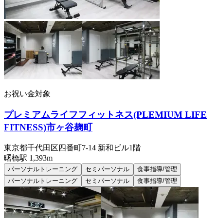
お祝い金対象
プレミアムライフフィットネス(PLEMIUM LIFE
FITNESS)市ヶ谷麹町
東京都千代田区四番町7-14 新和ビル1階
曙橋
駅
1,393m
パーソナルトレーニング
セミパーソナル
食事指導/管理
パーソナルトレーニング
セミパーソナル
食事指導/管理