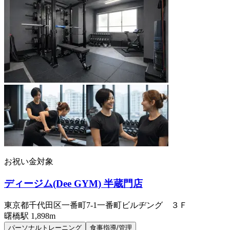
お祝い金対象
ディージム(Dee GYM) 半蔵門店
東京都千代田区一番町7-1一番町ビルヂング ３Ｆ
曙橋
駅
1,898m
パーソナルトレーニング
食事指導/管理