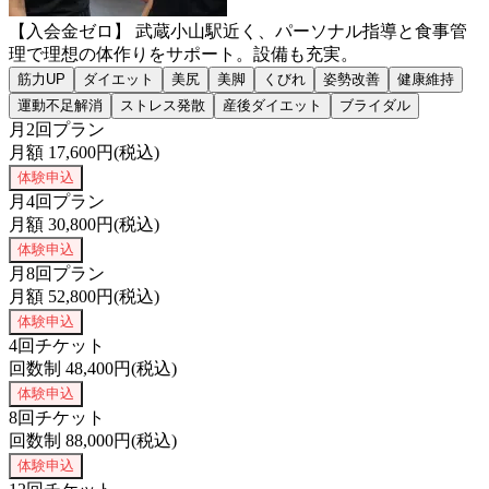
【入会金ゼロ】 武蔵小山駅近く、パーソナル指導と食事管
理で理想の体作りをサポート。設備も充実。
筋力UP
ダイエット
美尻
美脚
くびれ
姿勢改善
健康維持
運動不足解消
ストレス発散
産後ダイエット
ブライダル
月2回プラン
月額
17,600
円(税込)
体験申込
月4回プラン
月額
30,800
円(税込)
体験申込
月8回プラン
月額
52,800
円(税込)
体験申込
4回チケット
回数制
48,400
円(税込)
体験申込
8回チケット
回数制
88,000
円(税込)
体験申込