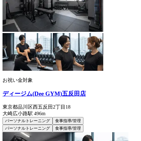
お祝い金対象
ディージム(Dee GYM)五反田店
東京都品川区西五反田2丁目18
大崎広小路
駅
496m
パーソナルトレーニング
食事指導/管理
パーソナルトレーニング
食事指導/管理