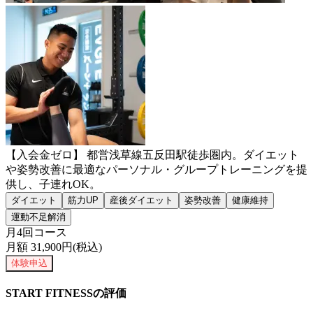
【入会金ゼロ】 都営浅草線五反田駅徒歩圏内。ダイエット
や姿勢改善に最適なパーソナル・グループトレーニングを提
供し、子連れOK。
ダイエット
筋力UP
産後ダイエット
姿勢改善
健康維持
運動不足解消
月4回コース
月額
31,900
円(税込)
体験申込
START FITNESSの評価