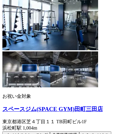
お祝い金対象
スペースジム(SPACE GYM)田町三田店
東京都港区芝４丁目１１ TB田町ビル1F
浜松町
駅
1,004m