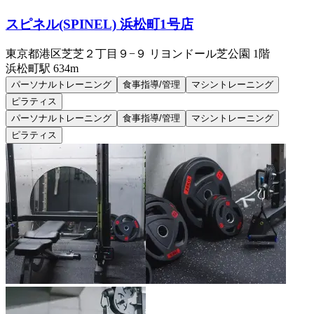
スピネル(SPINEL) 浜松町1号店
東京都港区芝芝２丁目９−９ リヨンドール芝公園 1階
浜松町
駅
634m
パーソナルトレーニング
食事指導/管理
マシントレーニング
ピラティス
パーソナルトレーニング
食事指導/管理
マシントレーニング
ピラティス