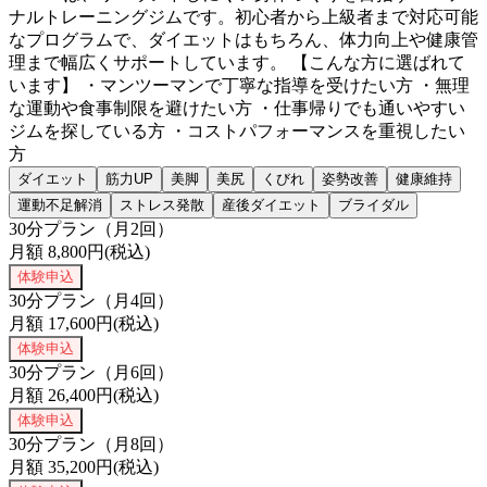
ナルトレーニングジムです。初心者から上級者まで対応可能
なプログラムで、ダイエットはもちろん、体力向上や健康管
理まで幅広くサポートしています。 【こんな方に選ばれて
います】 ・マンツーマンで丁寧な指導を受けたい方 ・無理
な運動や食事制限を避けたい方 ・仕事帰りでも通いやすい
ジムを探している方 ・コストパフォーマンスを重視したい
方
ダイエット
筋力UP
美脚
美尻
くびれ
姿勢改善
健康維持
運動不足解消
ストレス発散
産後ダイエット
ブライダル
30分プラン（月2回）
月額
8,800
円(税込)
体験申込
30分プラン（月4回）
月額
17,600
円(税込)
体験申込
30分プラン（月6回）
月額
26,400
円(税込)
体験申込
30分プラン（月8回）
月額
35,200
円(税込)