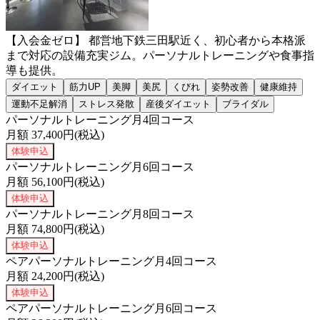
【入会金ゼロ】 都営地下鉄三田駅近く、初心者から本格派
まで対応の設備充実ジム。パーソナルトレーニングや食事指
導も提供。
ダイエット
筋力UP
美脚
美尻
くびれ
姿勢改善
健康維持
運動不足解消
ストレス発散
産後ダイエット
ブライダル
パーソナルトレーニング月4回コース
月額
37,400
円(税込)
体験申込
パーソナルトレーニング月6回コース
月額
56,100
円(税込)
体験申込
パーソナルトレーニング月8回コース
月額
74,800
円(税込)
体験申込
ペアパーソナルトレーニング月4回コース
月額
24,200
円(税込)
体験申込
ペアパーソナルトレーニング月6回コース