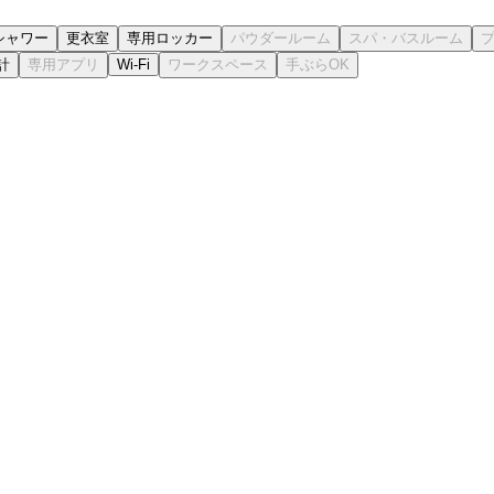
シャワー
更衣室
専用ロッカー
計
Wi-Fi