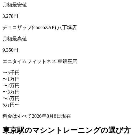
月額最安値
3,278
円
チョコザップ(chocoZAP) 八丁堀店
月額最高値
9,350
円
エニタイムフィットネス 東銀座店
〜5千円
〜1万円
〜2万円
〜3万円
〜5万円
5万円〜
料金はすべて
2026年8月8日
現在
東京駅のマシントレーニングの選び方