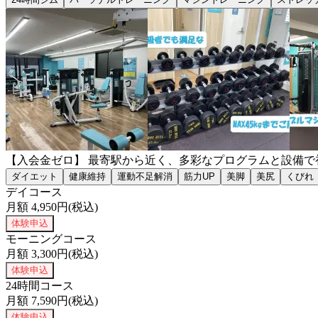
【入会金ゼロ】 最寄駅から近く、多彩なプログラムと設備
ダイエット
健康維持
運動不足解消
筋力UP
美脚
美尻
くびれ
デイコース
月額
4,950
円(税込)
体験申込
モーニングコース
月額
3,300
円(税込)
体験申込
24時間コース
月額
7,590
円(税込)
体験申込