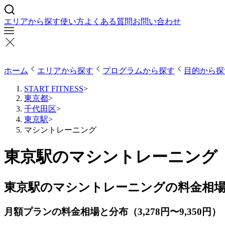
エリアから探す
使い方
よくある質問
お問い合わせ
ホーム
エリアから探す
プログラムから探す
目的から探
START FITNESS
>
東京都
>
千代田区
>
東京駅
>
マシントレーニング
東京駅のマシントレーニング【
東京駅のマシントレーニングの料金相
月額プランの料金相場と分布（3,278円〜9,350円）