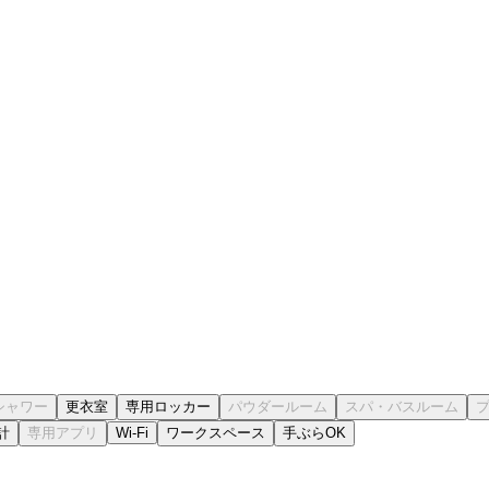
更衣室
専用ロッカー
計
Wi-Fi
ワークスペース
手ぶらOK