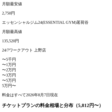
月額最安値
2,750
円
エッセンシャルジム24(ESSENTIAL GYM)茗荷谷
月額最高値
135,520
円
24/7ワークアウト 上野店
〜5千円
〜1万円
〜2万円
〜3万円
〜5万円
5万円〜
料金はすべて
2026年8月7日
現在
チケットプランの料金相場と分布（5,812円〜）