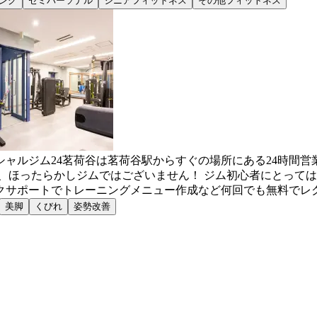
ング
セミパーソナル
シニアフィットネス
その他フィットネス
ャルジム24茗荷谷は茗荷谷駅からすぐの場所にある24時間営業
は、ほったらかしジムではございません！ ジム初心者にとって
クサポートでトレーニングメニュー作成など何回でも無料でレ
美脚
くびれ
姿勢改善