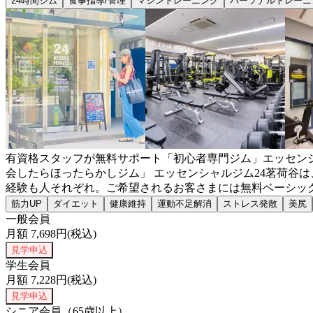
24時間ジム
食事指導/管理
マシントレーニング
パーソナルトレーニ
有資格スタッフが無料サポート「初心者専門ジム」エッセンシ
会したらほったらかしジム」 エッセンシャルジム24茗荷谷
経験も人それぞれ。ご希望されるお客さまには無料ベーシッ
筋力UP
ダイエット
健康維持
運動不足解消
ストレス発散
美尻
一般会員
月額
7,698
円(税込)
見学申込
学生会員
月額
7,228
円(税込)
見学申込
シニア会員（65歳以上）