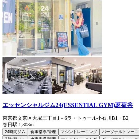
エッセンシャルジム24(ESSENTIAL GYM)茗荷谷
東京都文京区大塚三丁目1－6ラ・トゥール小石川B1・B2
春日
駅
1,808m
24時間ジム
食事指導/管理
マシントレーニング
パーソナルトレーニ