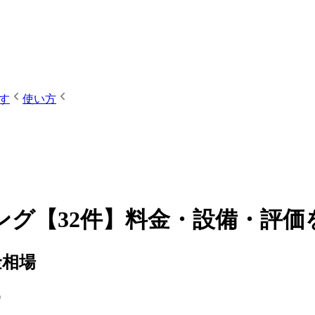
す
使い方
グ【32件】料金・設備・評価
金相場
）