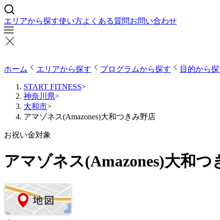
エリアから探す
使い方
よくある質問
お問い合わせ
ホーム
エリアから探す
プログラムから探す
目的から探
START FITNESS
>
神奈川県
>
大和市
>
アマゾネス(Amazones)大和つきみ野店
お祝い金対象
アマゾネス(Amazones)大和