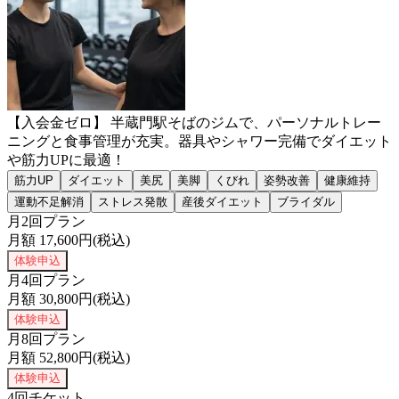
【入会金ゼロ】 半蔵門駅そばのジムで、パーソナルトレー
ニングと食事管理が充実。器具やシャワー完備でダイエット
や筋力UPに最適！
筋力UP
ダイエット
美尻
美脚
くびれ
姿勢改善
健康維持
運動不足解消
ストレス発散
産後ダイエット
ブライダル
月2回プラン
月額
17,600
円(税込)
体験申込
月4回プラン
月額
30,800
円(税込)
体験申込
月8回プラン
月額
52,800
円(税込)
体験申込
4回チケット