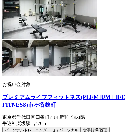
お祝い金対象
プレミアムライフフィットネス(PLEMIUM LIFE
FITNESS)市ヶ谷麹町
東京都千代田区四番町7-14 新和ビル1階
牛込神楽坂
駅
1,470m
パーソナルトレーニング
セミパーソナル
食事指導/管理