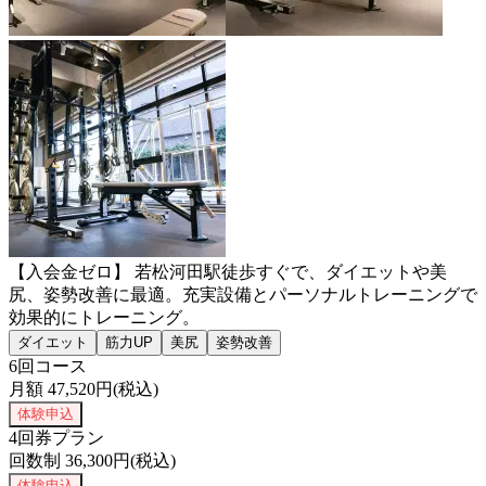
【入会金ゼロ】 若松河田駅徒歩すぐで、ダイエットや美
尻、姿勢改善に最適。充実設備とパーソナルトレーニングで
効果的にトレーニング。
ダイエット
筋力UP
美尻
姿勢改善
6回コース
月額
47,520
円(税込)
体験申込
4回券プラン
回数制
36,300
円(税込)
体験申込