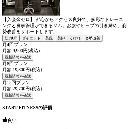
【入会金ゼロ】 都心からアクセス良好で、多彩なトレーニ
ングと食事管理ができるジム。お腹やヒップの引き締め、姿
勢改善をサポートします。
筋力UP
ダイエット
美尻
美脚
くびれ
姿勢改善
月4回プラン
月額
9,900
円(税込)
最新情報を確認
月8回プラン
月額
19,800
円(税込)
最新情報を確認
月12回プラン
月額
29,700
円(税込)
最新情報を確認
START FITNESSの評価
良い