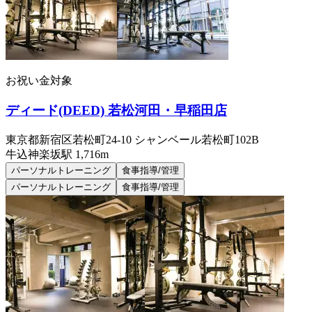
お祝い金対象
ディード(DEED) 若松河田・早稲田店
東京都新宿区若松町24-10 シャンベール若松町102B
牛込神楽坂
駅
1,716m
パーソナルトレーニング
食事指導/管理
パーソナルトレーニング
食事指導/管理