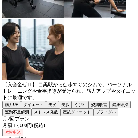
【入会金ゼロ】 目黒駅から徒歩すぐのジムで、パーソナル
トレーニングや食事指導が受けられ、筋力アップやダイエッ
トに最適です。
筋力UP
ダイエット
美尻
美脚
くびれ
姿勢改善
健康維持
運動不足解消
ストレス発散
産後ダイエット
ブライダル
月2回プラン
月額
17,600
円(税込)
体験申込