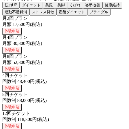
筋力UP
ダイエット
美尻
美脚
くびれ
姿勢改善
健康維持
運動不足解消
ストレス発散
産後ダイエット
ブライダル
月2回プラン
月額
17,600
円(税込)
体験申込
月4回プラン
月額
30,800
円(税込)
体験申込
月8回プラン
月額
52,800
円(税込)
体験申込
4回チケット
回数制
48,400
円(税込)
体験申込
8回チケット
回数制
88,000
円(税込)
体験申込
12回チケット
回数制
118,800
円(税込)
体験申込