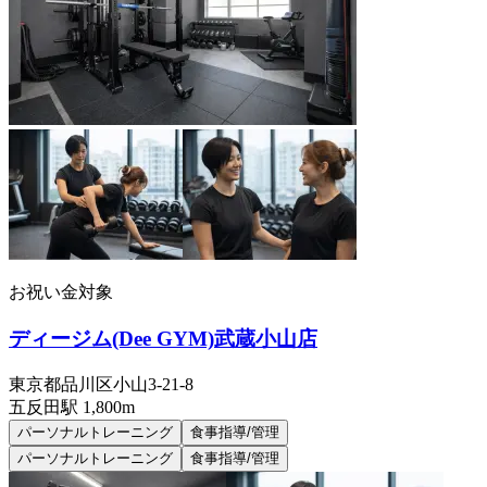
お祝い金対象
ディージム(Dee GYM)武蔵小山店
東京都品川区小山3-21-8
五反田
駅
1,800m
パーソナルトレーニング
食事指導/管理
パーソナルトレーニング
食事指導/管理