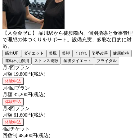
【入会金ゼロ】 品川駅から徒歩圏内、個別指導と食事管理
で理想の体づくりをサポート。設備充実、多彩な目的に対
応。
筋力UP
ダイエット
美尻
美脚
くびれ
姿勢改善
健康維持
運動不足解消
ストレス発散
産後ダイエット
ブライダル
月2回プラン
月額
19,800
円(税込)
体験申込
月4回プラン
月額
35,200
円(税込)
体験申込
月8回プラン
月額
61,600
円(税込)
体験申込
4回チケット
回数制
48,400
円(税込)