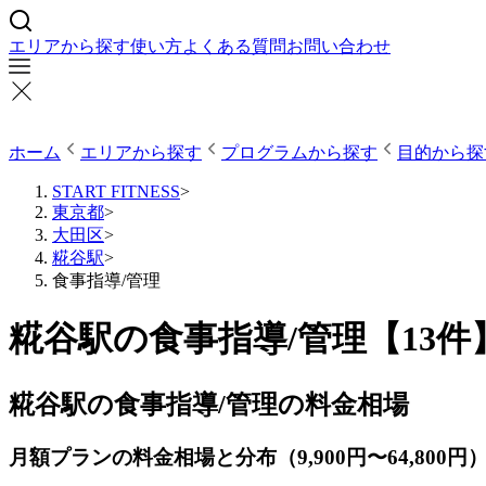
エリアから探す
使い方
よくある質問
お問い合わせ
ホーム
エリアから探す
プログラムから探す
目的から探
START FITNESS
>
東京都
>
大田区
>
糀谷駅
>
食事指導/管理
糀谷駅の食事指導/管理【13
糀谷駅の食事指導/管理の料金相場
月額プランの料金相場と分布（9,900円〜64,800円