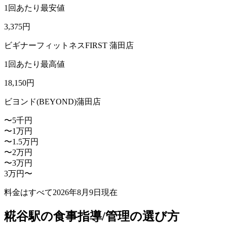
1回あたり最安値
3,375
円
ビギナーフィットネスFIRST 蒲田店
1回あたり最高値
18,150
円
ビヨンド(BEYOND)蒲田店
〜5千円
〜1万円
〜1.5万円
〜2万円
〜3万円
3万円〜
料金はすべて
2026年8月9日
現在
糀谷駅の食事指導/管理の選び方