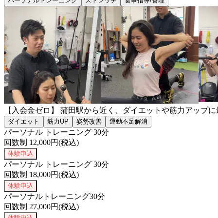
パーソナルトレーニング
ストレッチ
食事指導/管理
【入会金ゼロ】 蒲田駅から近く、ダイエットや筋力アップ
ダイエット
筋力UP
姿勢改善
運動不足解消
パーソナル トレーニング 30分
回数制
12,000
円(税込)
体験申込
パーソナル トレーニング 30分
回数制
18,000
円(税込)
体験申込
パーソナルトレーニング30分
回数制
27,000
円(税込)
体験申込