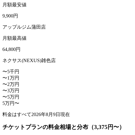
月額最安値
9,900
円
アップルジム蒲田店
月額最高値
64,800
円
ネクサス(NEXUS)雑色店
〜5千円
〜1万円
〜2万円
〜3万円
〜5万円
5万円〜
料金はすべて
2026年8月9日
現在
チケットプランの料金相場と分布（3,375円〜）