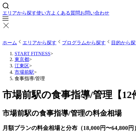
エリアから探す
使い方
よくある質問
お問い合わせ
ホーム
エリアから探す
プログラムから探す
目的から探
START FITNESS
>
東京都
>
江東区
>
市場前駅
>
食事指導/管理
市場前駅の食事指導/管理【1
市場前駅の食事指導/管理の料金相場
月額プランの料金相場と分布（18,000円〜64,800円