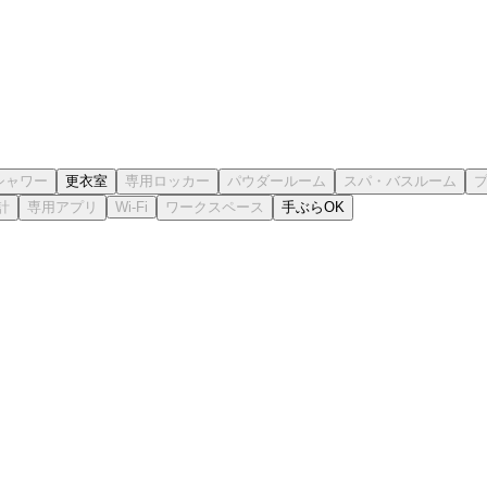
更衣室
手ぶらOK