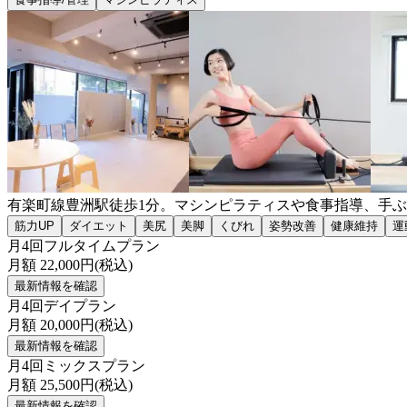
有楽町線豊洲駅徒歩1分。マシンピラティスや食事指導、手
筋力UP
ダイエット
美尻
美脚
くびれ
姿勢改善
健康維持
運
月4回フルタイムプラン
月額
22,000
円(税込)
最新情報を確認
月4回デイプラン
月額
20,000
円(税込)
最新情報を確認
月4回ミックスプラン
月額
25,500
円(税込)
最新情報を確認