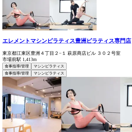
エレメントマシンピラティス豊洲ピラティス専門店
東京都江東区豊洲４丁目２−１ 萩原商店ビル ３０２号室
市場前
駅
1,413m
食事指導/管理
マシンピラティス
食事指導/管理
マシンピラティス