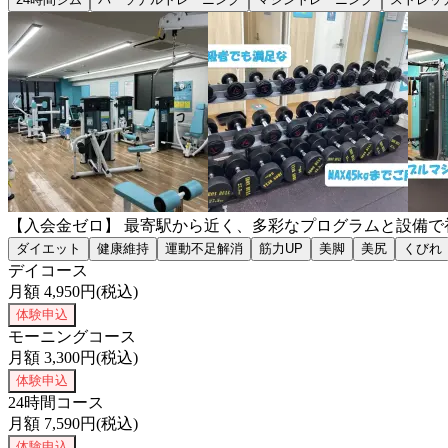
【入会金ゼロ】 最寄駅から近く、多彩なプログラムと設備
ダイエット
健康維持
運動不足解消
筋力UP
美脚
美尻
くびれ
デイコース
月額
4,950
円(税込)
体験申込
モーニングコース
月額
3,300
円(税込)
体験申込
24時間コース
月額
7,590
円(税込)
体験申込