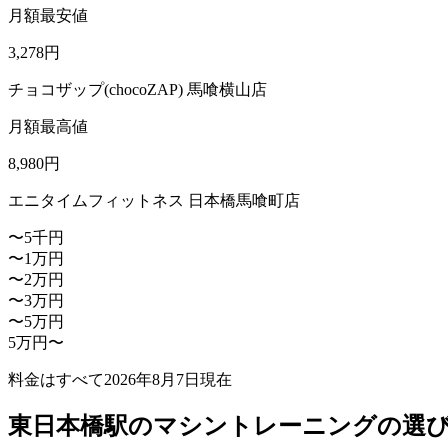
月額最安値
3,278
円
チョコザップ(chocoZAP) 馬喰横山店
月額最高値
8,980
円
エニタイムフィットネス 日本橋馬喰町店
〜5千円
〜1万円
〜2万円
〜3万円
〜5万円
5万円〜
料金はすべて
2026年8月7日
現在
東日本橋駅のマシントレーニングの選