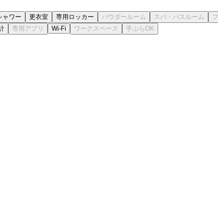
シャワー
更衣室
専用ロッカー
計
Wi-Fi