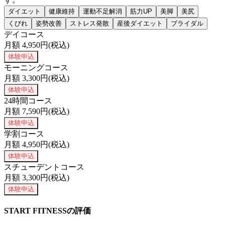
ダイエット
健康維持
運動不足解消
筋力UP
美脚
美尻
くびれ
姿勢改善
ストレス発散
産後ダイエット
ブライダル
デイコース
月額
4,950
円(税込)
体験申込
モーニングコース
月額
3,300
円(税込)
体験申込
24時間コース
月額
7,590
円(税込)
体験申込
学割コース
月額
4,950
円(税込)
体験申込
スチューデントコース
月額
3,300
円(税込)
体験申込
START FITNESSの評価