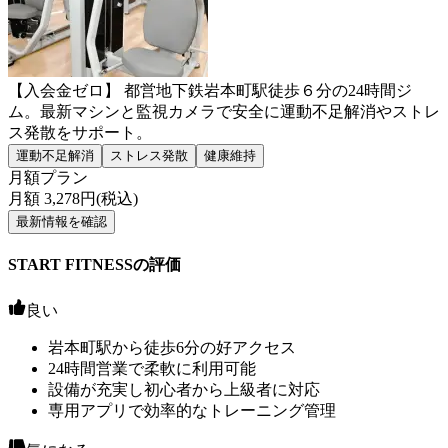
【入会金ゼロ】 都営地下鉄岩本町駅徒歩６分の24時間ジ
ム。最新マシンと監視カメラで安全に運動不足解消やストレ
ス発散をサポート。
運動不足解消
ストレス発散
健康維持
月額プラン
月額
3,278
円(税込)
最新情報を確認
START FITNESSの評価
良い
岩本町駅から徒歩6分の好アクセス
24時間営業で柔軟に利用可能
設備が充実し初心者から上級者に対応
専用アプリで効率的なトレーニング管理