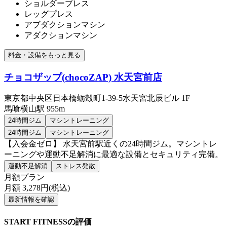
ショルダープレス
レッグプレス
アブダクションマシン
アダクションマシン
料金・設備をもっと見る
チョコザップ(chocoZAP) 水天宮前店
東京都中央区日本橋蛎殻町1-39-5水天宮北辰ビル 1F
馬喰横山
駅
955m
24時間ジム
マシントレーニング
24時間ジム
マシントレーニング
【入会金ゼロ】 水天宮前駅近くの24時間ジム。マシントレ
ーニングや運動不足解消に最適な設備とセキュリティ完備。
運動不足解消
ストレス発散
月額プラン
月額
3,278
円(税込)
最新情報を確認
START FITNESSの評価