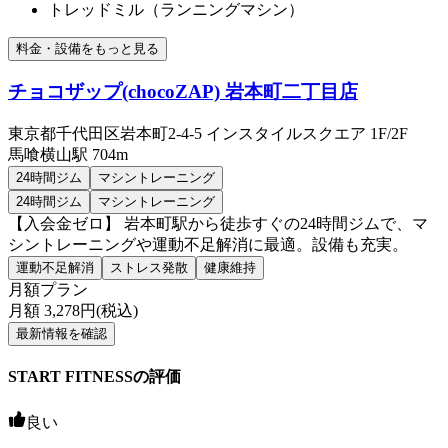
トレッドミル（ランニングマシン）
料金・設備をもっと見る
チョコザップ(chocoZAP) 岩本町二丁目店
東京都千代田区岩本町2-4-5 インスタイルスクエア 1F/2F
馬喰横山
駅
704m
24時間ジム
マシントレーニング
24時間ジム
マシントレーニング
【入会金ゼロ】 岩本町駅から徒歩すぐの24時間ジムで、マ
シントレーニングや運動不足解消に最適。設備も充実。
運動不足解消
ストレス発散
健康維持
月額プラン
月額
3,278
円(税込)
最新情報を確認
START FITNESSの評価
良い