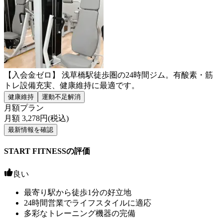
【入会金ゼロ】 浅草橋駅徒歩圏の24時間ジム。有酸素・筋
トレ設備充実、健康維持に最適です。
健康維持
運動不足解消
月額プラン
月額
3,278
円(税込)
最新情報を確認
START FITNESSの評価
良い
最寄り駅から徒歩1分の好立地
24時間営業でライフスタイルに適応
多彩なトレーニング機器の完備