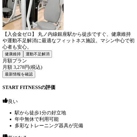
【入会金ゼロ】 丸ノ内線銀座駅から徒歩ですぐ、健康維持
や運動不足解消に最適なフィットネス施設。マシン中心で初
心者も安心。
健康維持
運動不足解消
月額プラン
月額
3,278
円(税込)
最新情報を確認
START FITNESSの評価
良い
駅から徒歩1分の好立地
年中無休で利用可能
多彩なトレーニング器具が完備