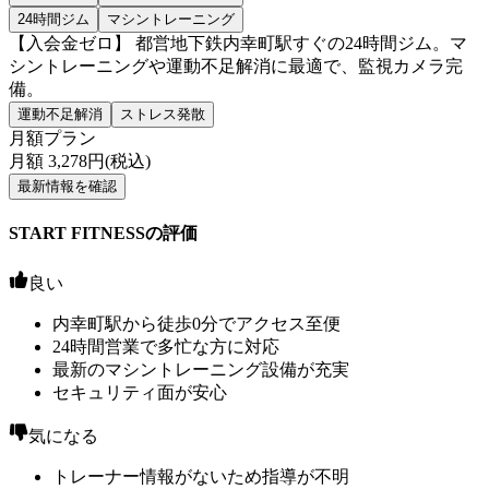
24時間ジム
マシントレーニング
【入会金ゼロ】 都営地下鉄内幸町駅すぐの24時間ジム。マ
シントレーニングや運動不足解消に最適で、監視カメラ完
備。
運動不足解消
ストレス発散
月額プラン
月額
3,278
円(税込)
最新情報を確認
START FITNESSの評価
良い
内幸町駅から徒歩0分でアクセス至便
24時間営業で多忙な方に対応
最新のマシントレーニング設備が充実
セキュリティ面が安心
気になる
トレーナー情報がないため指導が不明