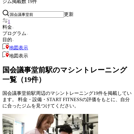
ジム掲載数
19
件
更新
1
料金
プログラム
目的
地図表示
地図表示
国会議事堂前駅のマシントレーニング
一覧（19件）
国会議事堂前駅周辺のマシントレーニング19件を掲載してい
ます。 料金・設備・START FITNESSの評価をもとに、自分
に合ったジムを見つけてください。