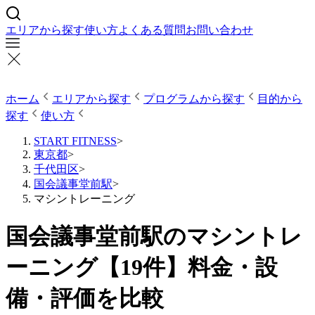
エリアから探す
使い方
よくある質問
お問い合わせ
ホーム
エリアから探す
プログラムから探す
目的から
探す
使い方
START FITNESS
>
東京都
>
千代田区
>
国会議事堂前駅
>
マシントレーニング
国会議事堂前駅のマシントレ
ーニング【19件】料金・設
備・評価を比較