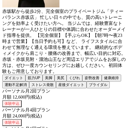
赤坂駅から徒歩2分、完全個室のプライベートジム「ティー
バランス赤坂店」 忙しい日々の中でも、質の高いトレーニ
ングを効率よく受けたい方へ。 当ジムでは、経験豊富なト
レーナーが一人ひとりの目標や体調に合わせたオーダーメイ
ド指導を提供。 【完全個室】【手ぶらOK】【朝7時〜夜23
時まで営業】【当日予約も可】など、 ライフスタイルに合
わせて無理なく通える環境を整えています。 継続的なボデ
ィメイクから肩こり・腰痛の改善まで、幅広い目的に対応。
赤坂・赤坂見附・溜池山王など周辺エリアでジムをお探しの
方は、ぜひ一度カウンセリングにお越しください。 初回体
験もご用意しております。
ダイエット
筋力UP
美脚
美尻
くびれ
姿勢改善
健康維持
運動不足解消
ストレス発散
産後ダイエット
ブライダル
パーソナル月2回プラン
月額
12,600
円(税込)
体験申込
パーソナル月4回プラン
月額
24,000
円(税込)
体験申込