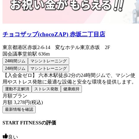
チョコザップ(chocoZAP) 赤坂二丁目店
東京都港区赤坂2-6-14 変なホテル東京赤坂 2F
国会議事堂前
駅
636m
24時間ジム
マシントレーニング
24時間ジム
マシントレーニング
【入会金ゼロ】 六本木駅徒歩2分の24時間ジムで、マシン使
用やストレス発散に最適な設備と安全な環境を提供します。
運動不足解消
ストレス発散
健康維持
月額プラン
月額
3,278
円(税込)
最新情報を確認
START FITNESSの評価
良い