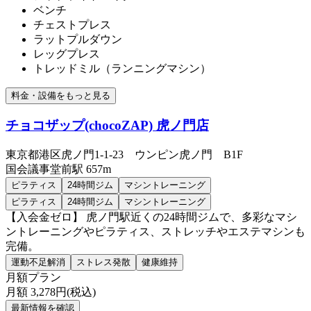
ベンチ
チェストプレス
ラットプルダウン
レッグプレス
トレッドミル（ランニングマシン）
料金・設備をもっと見る
チョコザップ(chocoZAP) 虎ノ門店
東京都港区虎ノ門1-1-23 ウンピン虎ノ門 B1F
国会議事堂前
駅
657m
ピラティス
24時間ジム
マシントレーニング
ピラティス
24時間ジム
マシントレーニング
【入会金ゼロ】 虎ノ門駅近くの24時間ジムで、多彩なマシ
ントレーニングやピラティス、ストレッチやエステマシンも
完備。
運動不足解消
ストレス発散
健康維持
月額プラン
月額
3,278
円(税込)
最新情報を確認