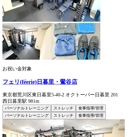
お祝い金対象
フェリ(féerie)日暮里・鶯谷店
東京都荒川区東日暮里5-40-2 オクトーバー日暮里 201
西日暮里
駅
981m
パーソナルトレーニング
ストレッチ
食事指導/管理
パーソナルトレーニング
ストレッチ
食事指導/管理