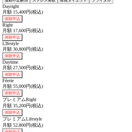
運動不足解消
ストレス発散
産後ダイエット
ブライダル
Dayright
月額
15,400
円(税込)
体験申込
Right
月額
17,600
円(税込)
体験申込
LIfestyle
月額
30,800
円(税込)
体験申込
Daytime
月額
27,500
円(税込)
体験申込
Féerie
月額
55,000
円(税込)
体験申込
プレミアムRight
月額
35,200
円(税込)
体験申込
プレミアムLifestyle
月額
52,800
円(税込)
体験申込