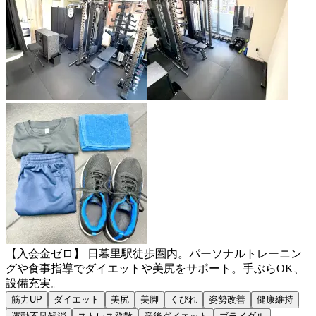
【入会金ゼロ】 日暮里駅徒歩圏内。パーソナルトレーニン
グや食事指導でダイエットや美尻をサポート。手ぶらOK、
設備充実。
筋力UP
ダイエット
美尻
美脚
くびれ
姿勢改善
健康維持