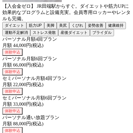
【入会金ゼロ】 JR田端駅からすぐ。ダイエットや筋力UPに
効果的なプログラムと設備充実。会員専用ロッカーやレンタ
ルも完備。
ダイエット
筋力UP
美脚
美尻
くびれ
姿勢改善
健康維持
運動不足解消
ストレス発散
産後ダイエット
ブライダル
パーソナル月額4回プラン
月額
44,000
円(税込)
体験申込
パーソナル月額6回プラン
月額
66,000
円(税込)
体験申込
セミパーソナル月額4回プラン
月額
22,000
円(税込)
体験申込
セミパーソナル月額6回プラン
月額
33,000
円(税込)
体験申込
パーソナル通い放題プラン
月額
88,000
円(税込)
体験申込