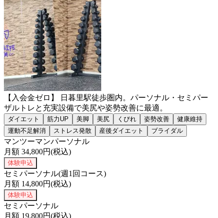
【入会金ゼロ】 日暮里駅徒歩圏内。パーソナル・セミパー
ザルトレと充実設備で美尻や姿勢改善に最適。
ダイエット
筋力UP
美脚
美尻
くびれ
姿勢改善
健康維持
運動不足解消
ストレス発散
産後ダイエット
ブライダル
マンツーマンパーソナル
月額
34,800
円(税込)
体験申込
セミパーソナル(週1回コース)
月額
14,800
円(税込)
体験申込
セミパーソナル
月額
19,800
円(税込)