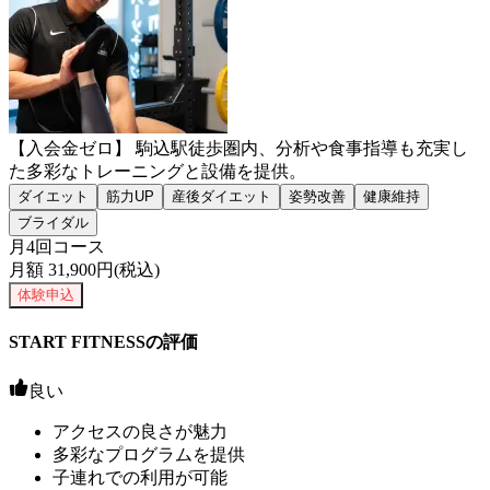
【入会金ゼロ】 駒込駅徒歩圏内、分析や食事指導も充実し
た多彩なトレーニングと設備を提供。
ダイエット
筋力UP
産後ダイエット
姿勢改善
健康維持
ブライダル
月4回コース
月額
31,900
円(税込)
体験申込
START FITNESSの評価
良い
アクセスの良さが魅力
多彩なプログラムを提供
子連れでの利用が可能