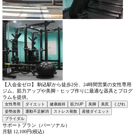
【入会金ゼロ】 駒込駅から徒歩2分、24時間営業の女性専用
ジム。筋力アップや美脚・ヒップ作りに最適な器具とプログ
ラムを提供。
女性専用
ダイエット
健康維持
筋力UP
美脚
美尻
くびれ
姿勢改善
運動不足解消
ストレス発散
産後ダイエット
ブライダル
サポートプラン（パーソナル）
月額
12,100
円(税込)