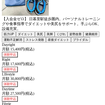
【入会金ゼロ】 日暮里駅徒歩圏内。パーソナルトレーニン
グや食事指導でダイエットや美尻をサポート。手ぶらOK、
設備充実。
筋力UP
ダイエット
美尻
美脚
くびれ
姿勢改善
健康維持
運動不足解消
ストレス発散
産後ダイエット
ブライダル
Dayright
月額
15,400
円(税込)
体験申込
Right
月額
17,600
円(税込)
体験申込
LIfestyle
月額
30,800
円(税込)
体験申込
Daytime
月額
27,500
円(税込)
体験申込
Féerie