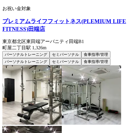
お祝い金対象
プレミアムライフフィットネス(PLEMIUM LIFE
FITNESS)田端店
東京都北区東田端アーバニティ田端B1
町屋二丁目
駅
1,326m
パーソナルトレーニング
セミパーソナル
食事指導/管理
パーソナルトレーニング
セミパーソナル
食事指導/管理