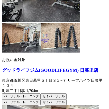
お祝い金対象
グッドライフジム(GOODLIFEGYM) 日暮里店
東京都荒川区東日暮里５丁目３２−７ リーフハイツ日暮里
１０４
町屋二丁目
駅
1,704m
パーソナルトレーニング
セミパーソナル
パーソナルトレーニング
セミパーソナル