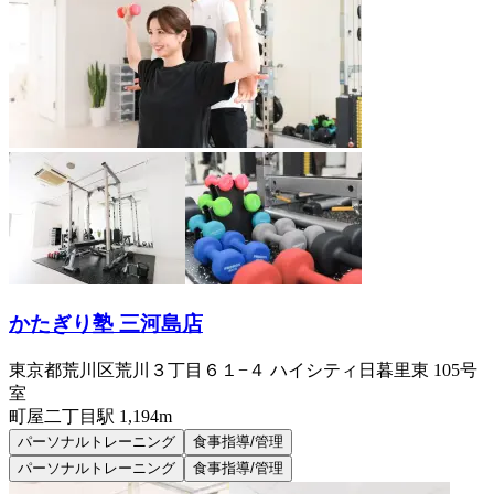
かたぎり塾 三河島店
東京都荒川区荒川３丁目６１−４ ハイシティ日暮里東 105号
室
町屋二丁目
駅
1,194m
パーソナルトレーニング
食事指導/管理
パーソナルトレーニング
食事指導/管理