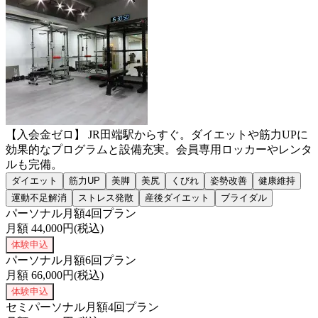
【入会金ゼロ】 JR田端駅からすぐ。ダイエットや筋力UPに
効果的なプログラムと設備充実。会員専用ロッカーやレンタ
ルも完備。
ダイエット
筋力UP
美脚
美尻
くびれ
姿勢改善
健康維持
運動不足解消
ストレス発散
産後ダイエット
ブライダル
パーソナル月額4回プラン
月額
44,000
円(税込)
体験申込
パーソナル月額6回プラン
月額
66,000
円(税込)
体験申込
セミパーソナル月額4回プラン