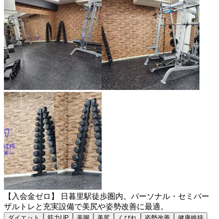
【入会金ゼロ】 日暮里駅徒歩圏内。パーソナル・セミパー
ザルトレと充実設備で美尻や姿勢改善に最適。
ダイエット
筋力UP
美脚
美尻
くびれ
姿勢改善
健康維持