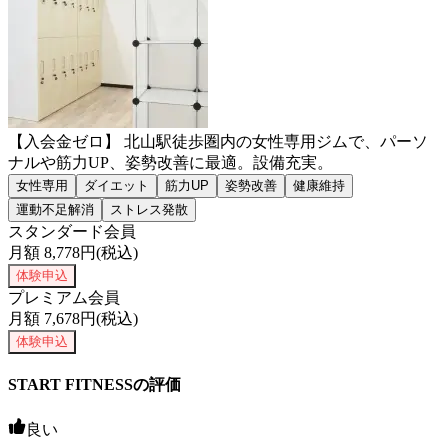
【入会金ゼロ】 北山駅徒歩圏内の女性専用ジムで、パーソ
ナルや筋力UP、姿勢改善に最適。設備充実。
女性専用
ダイエット
筋力UP
姿勢改善
健康維持
運動不足解消
ストレス発散
スタンダード会員
月額
8,778
円(税込)
体験申込
プレミアム会員
月額
7,678
円(税込)
体験申込
START FITNESSの評価
良い