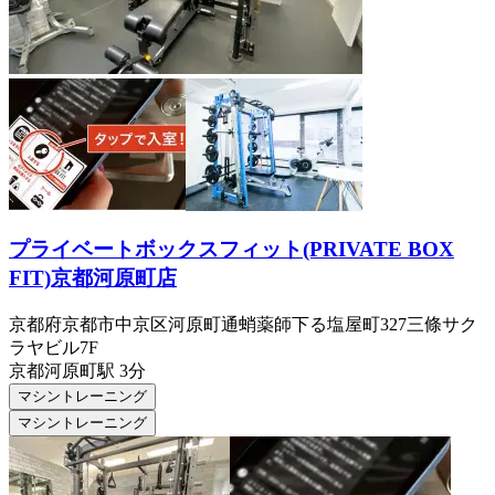
プライベートボックスフィット(PRIVATE BOX
FIT)京都河原町店
京都府京都市中京区河原町通蛸薬師下る塩屋町327三條サク
ラヤビル7F
京都河原町
駅
3分
マシントレーニング
マシントレーニング