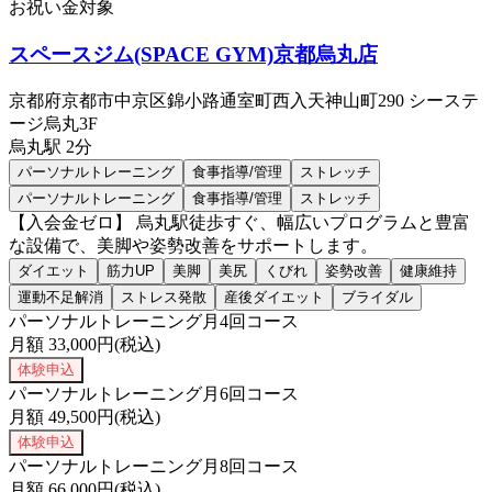
お祝い金対象
スペースジム(SPACE GYM)京都烏丸店
京都府京都市中京区錦小路通室町西入天神山町290 シーステ
ージ烏丸3F
烏丸
駅
2分
パーソナルトレーニング
食事指導/管理
ストレッチ
パーソナルトレーニング
食事指導/管理
ストレッチ
【入会金ゼロ】 烏丸駅徒歩すぐ、幅広いプログラムと豊富
な設備で、美脚や姿勢改善をサポートします。
ダイエット
筋力UP
美脚
美尻
くびれ
姿勢改善
健康維持
運動不足解消
ストレス発散
産後ダイエット
ブライダル
パーソナルトレーニング月4回コース
月額
33,000
円(税込)
体験申込
パーソナルトレーニング月6回コース
月額
49,500
円(税込)
体験申込
パーソナルトレーニング月8回コース
月額
66,000
円(税込)