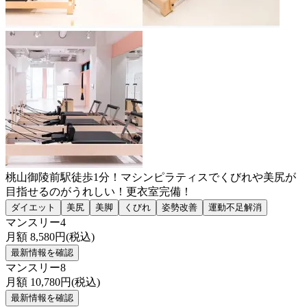
桃山御陵前駅徒歩1分！マシンピラティスでくびれや美尻が
目指せるのがうれしい！更衣室完備！
ダイエット
美尻
美脚
くびれ
姿勢改善
運動不足解消
マンスリー4
月額
8,580
円(税込)
最新情報を確認
マンスリー8
月額
10,780
円(税込)
最新情報を確認