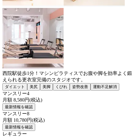
西院駅徒歩1分！マシンピラティスでお腹や脚を効率よく鍛
えられる更衣室完備のスタジオです。
ダイエット
美尻
美脚
くびれ
姿勢改善
運動不足解消
マンスリー4
月額
8,580
円(税込)
最新情報を確認
マンスリー8
月額
10,780
円(税込)
最新情報を確認
レギュラー