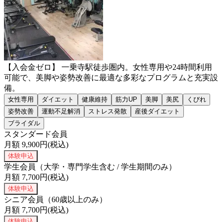
【入会金ゼロ】 一乗寺駅徒歩圏内。女性専用や24時間利用
可能で、美脚や姿勢改善に最適な多彩なプログラムと充実設
備。
女性専用
ダイエット
健康維持
筋力UP
美脚
美尻
くびれ
姿勢改善
運動不足解消
ストレス発散
産後ダイエット
ブライダル
スタンダード会員
月額
9,900
円(税込)
体験申込
学生会員（大学・専門学生含む / 学生期間のみ）
月額
7,700
円(税込)
体験申込
シニア会員（60歳以上のみ）
月額
7,700
円(税込)
体験申込