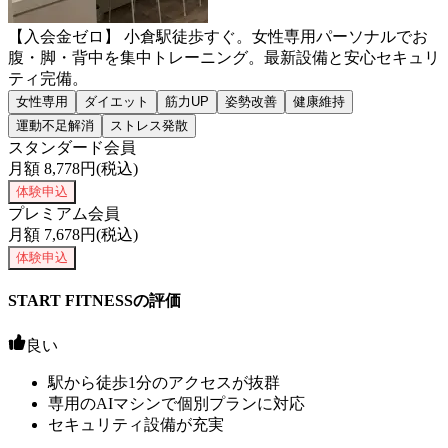
【入会金ゼロ】 小倉駅徒歩すぐ。女性専用パーソナルでお
腹・脚・背中を集中トレーニング。最新設備と安心セキュリ
ティ完備。
女性専用
ダイエット
筋力UP
姿勢改善
健康維持
運動不足解消
ストレス発散
スタンダード会員
月額
8,778
円(税込)
体験申込
プレミアム会員
月額
7,678
円(税込)
体験申込
START FITNESSの評価
良い
駅から徒歩1分のアクセスが抜群
専用のAIマシンで個別プランに対応
セキュリティ設備が充実