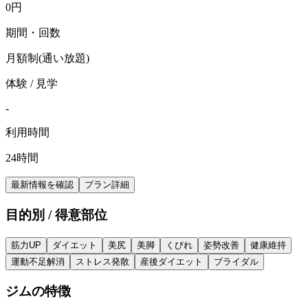
0
円
期間・回数
月額制(通い放題)
体験 / 見学
-
利用時間
24時間
最新情報を確認
プラン詳細
目的別 / 得意部位
筋力UP
ダイエット
美尻
美脚
くびれ
姿勢改善
健康維持
運動不足解消
ストレス発散
産後ダイエット
ブライダル
ジムの特徴