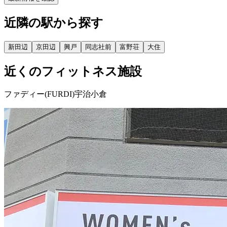
近隣の駅から探す
新田辺
京田辺
興戸
同志社前
富野荘
大住
近くのフィットネス施設
ファディー(FURDI)宇治小倉