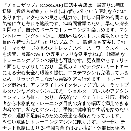
『チョコザップ』(chocoZAP) 田辺中央店は、最寄りの新田
辺駅（近鉄京都線）から徒歩わずか2分という便利な立地に
あります。アクセスの良さが魅力で、忙しい日常の合間にも
気軽に立ち寄れる施設です。24時間営業のため、早朝や深夜
を問わず、自分のペースでトレーニングを楽しめます。マシ
ントレーニングを中心に、運動不足やストレス発散といった
目的を持つ方にぴったりのジムです。 設備面も充実してお
り、マッサージ器具やストレッチスペース、ワークスペース
も設置。最新のWi-Fiや専用アプリを活用すれば、効率的な
トレーニングプランの管理も可能です。更衣室やセキュリテ
ィ面もしっかりしており、監視カメラやデジタルカードキー
による安心安全な環境を提供。エステマシンも完備している
ため、リラックスしながら美容ケアも行えます。 トレーニ
ング機器は、アップライトバイクやレッグプレス、ラットプ
ルダウンなどのマシンに加え、ショルダープレスやアダクシ
ョンマシンも揃っており、多彩なワークアウトに対応。初心
者から本格的なトレーニング目的の方まで幅広く満足できる
内容です。私たちのジムは、手軽に健康的な生活を始めたい
方や、運動不足解消のための最適な場所となっています。
※使い放題はトレーニングマシンに限ります。 ※一部、テ
ナント規制により 24時間営業ではない店舗・休館日がある