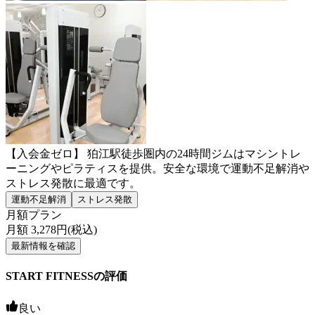
【入会金ゼロ】 狛江駅徒歩圏内の24時間ジムはマシントレ
ーニングやピラティスを提供。安全な環境で運動不足解消や
ストレス発散に最適です。
運動不足解消
ストレス発散
月額プラン
月額
3,278
円(税込)
最新情報を確認
START FITNESSの評価
良い