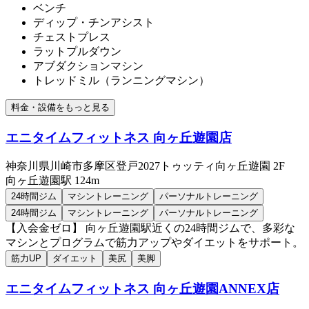
ベンチ
ディップ・チンアシスト
チェストプレス
ラットプルダウン
アブダクションマシン
トレッドミル（ランニングマシン）
料金・設備をもっと見る
エニタイムフィットネス 向ヶ丘遊園店
神奈川県川崎市多摩区登戸2027トゥッティ向ヶ丘遊園 2F
向ヶ丘遊園
駅
124m
24時間ジム
マシントレーニング
パーソナルトレーニング
24時間ジム
マシントレーニング
パーソナルトレーニング
【入会金ゼロ】 向ヶ丘遊園駅近くの24時間ジムで、多彩な
マシンとプログラムで筋力アップやダイエットをサポート。
筋力UP
ダイエット
美尻
美脚
エニタイムフィットネス 向ヶ丘遊園ANNEX店