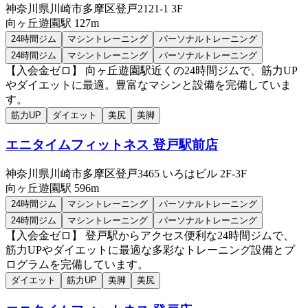
神奈川県川崎市多摩区登戸2121-1 3F
向ヶ丘遊園
駅
127m
24時間ジム
マシントレーニング
パーソナルトレーニング
24時間ジム
マシントレーニング
パーソナルトレーニング
【入会金ゼロ】 向ヶ丘遊園駅近くの24時間ジムで、筋力UP
やダイエットに最適。豊富なマシンと設備を完備していま
す。
筋力UP
ダイエット
美尻
美脚
エニタイムフィットネス 登戸駅前店
神奈川県川崎市多摩区登戸3465 いろはビル 2F-3F
向ヶ丘遊園
駅
596m
24時間ジム
マシントレーニング
パーソナルトレーニング
24時間ジム
マシントレーニング
パーソナルトレーニング
【入会金ゼロ】 登戸駅からアクセス便利な24時間ジムで、
筋力UPやダイエットに最適な多彩なトレーニング設備とプ
ログラムを完備しています。
ダイエット
筋力UP
美脚
美尻