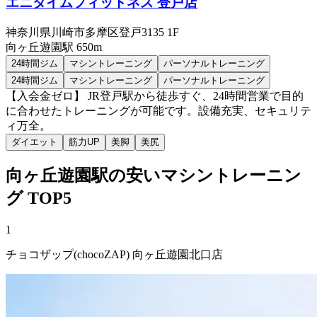
エニタイムフィットネス 登戸店
神奈川県川崎市多摩区登戸3135 1F
向ヶ丘遊園
駅
650m
24時間ジム
マシントレーニング
パーソナルトレーニング
24時間ジム
マシントレーニング
パーソナルトレーニング
【入会金ゼロ】 JR登戸駅から徒歩すぐ、24時間営業で目的
に合わせたトレーニングが可能です。設備充実、セキュリテ
ィ万全。
ダイエット
筋力UP
美脚
美尻
向ヶ丘遊園
駅の安い
マシントレーニン
グ
TOP5
1
チョコザップ(chocoZAP) 向ヶ丘遊園北口店