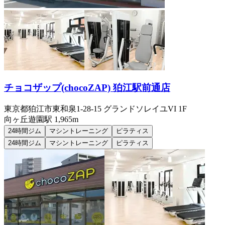
チョコザップ(chocoZAP) 狛江駅前通店
東京都狛江市東和泉1-28-15 グランドソレイユVI 1F
向ヶ丘遊園
駅
1,965m
24時間ジム
マシントレーニング
ピラティス
24時間ジム
マシントレーニング
ピラティス