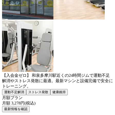
【入会金ゼロ】 和泉多摩川駅近くの24時間ジムで運動不足
解消やストレス発散に最適。最新マシンと設備完備で安全に
トレーニング。
運動不足解消
ストレス発散
健康維持
月額プラン
月額
3,278
円(税込)
最新情報を確認