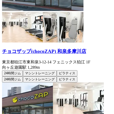
チョコザップ(chocoZAP) 和泉多摩川店
東京都狛江市東和泉3-12-14 フェニックス狛江 1F
向ヶ丘遊園
駅
1,289m
24時間ジム
マシントレーニング
ピラティス
24時間ジム
マシントレーニング
ピラティス