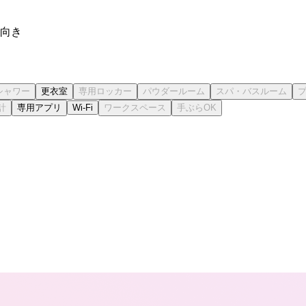
向き
更衣室
専用アプリ
Wi-Fi