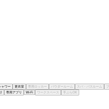
シャワー
更衣室
計
専用アプリ
Wi-Fi