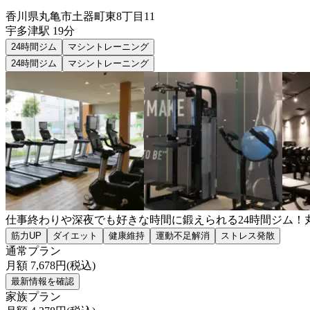
香川県丸亀市土器町東8丁目11
宇多津
駅
19分
24時間ジム
マシントレーニング
24時間ジム
マシントレーニング
仕事終わりや深夜でも好きな時間に鍛えられる24時間ジム！
筋力UP
ダイエット
健康維持
運動不足解消
ストレス発散
通常プラン
月額
7,678
円(税込)
最新情報を確認
家族プラン