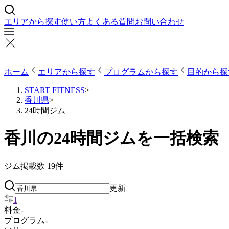
エリアから探す
使い方
よくある質問
お問い合わせ
ホーム
エリアから探す
プログラムから探す
目的から探
START FITNESS
>
香川県
>
24時間ジム
香川の24時間ジムを一括検索
ジム掲載数
19
件
更新
1
料金
プログラム