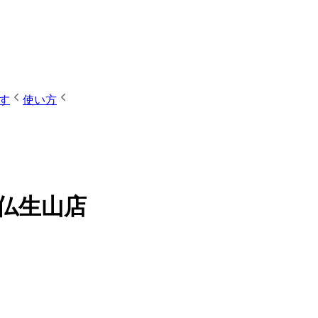
す
使い方
松仏生山店