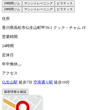
24時間ジム
マシントレーニング
ピラティス
24時間ジム
マシントレーニング
ピラティス
住所
香川県高松市仏生山町甲59-1 クック・チャム 1F
営業時間
24時間
定休日
年中無休
アクセス
仏生山駅
徒歩7分
空港通り駅
徒歩10分
最新情報を確認