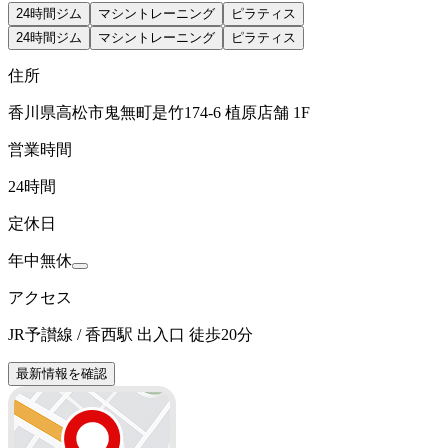
24時間ジム
マシントレーニング
ピラティス
24時間ジム
マシントレーニング
ピラティス
住所
香川県高松市鬼無町是竹174-6 植原店舗 1F
営業時間
24時間
定休日
年中無休
アクセス
JR予讃線 / 香西駅 出入口 徒歩20分
最新情報を確認