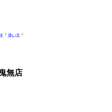
す
使い方
松鬼無店