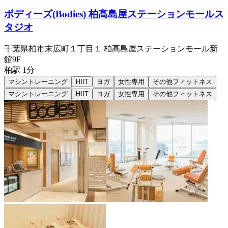
ボディーズ(Bodies) 柏髙島屋ステーションモールス
タジオ
千葉県柏市末広町１丁目１ 柏髙島屋ステーションモール新
館9F
柏
駅
1分
マシントレーニング
HIIT
ヨガ
女性専用
その他フィットネス
マシントレーニング
HIIT
ヨガ
女性専用
その他フィットネス