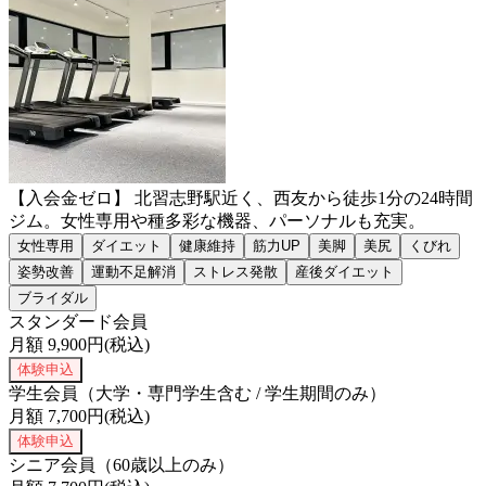
【入会金ゼロ】 北習志野駅近く、西友から徒歩1分の24時間
ジム。女性専用や種多彩な機器、パーソナルも充実。
女性専用
ダイエット
健康維持
筋力UP
美脚
美尻
くびれ
姿勢改善
運動不足解消
ストレス発散
産後ダイエット
ブライダル
スタンダード会員
月額
9,900
円(税込)
体験申込
学生会員（大学・専門学生含む / 学生期間のみ）
月額
7,700
円(税込)
体験申込
シニア会員（60歳以上のみ）