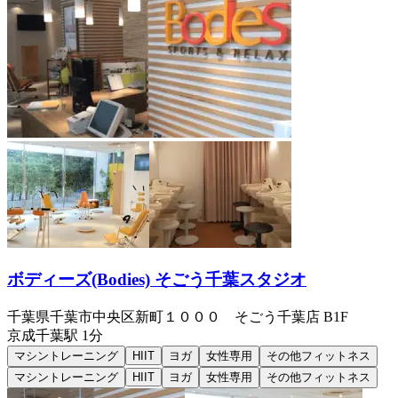
ボディーズ(Bodies) そごう千葉スタジオ
千葉県千葉市中央区新町１０００ そごう千葉店 B1F
京成千葉
駅
1分
マシントレーニング
HIIT
ヨガ
女性専用
その他フィットネス
マシントレーニング
HIIT
ヨガ
女性専用
その他フィットネス