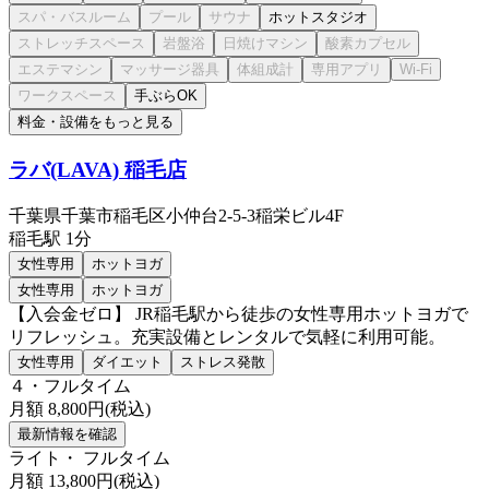
ホットスタジオ
手ぶらOK
料金・設備をもっと見る
ラバ(LAVA) 稲毛店
千葉県千葉市稲毛区小仲台2-5-3稲栄ビル4F
稲毛
駅
1分
女性専用
ホットヨガ
女性専用
ホットヨガ
【入会金ゼロ】 JR稲毛駅から徒歩の女性専用ホットヨガで
リフレッシュ。充実設備とレンタルで気軽に利用可能。
女性専用
ダイエット
ストレス発散
４・フルタイム
月額
8,800
円(税込)
最新情報を確認
ライト・ フルタイム
月額
13,800
円(税込)