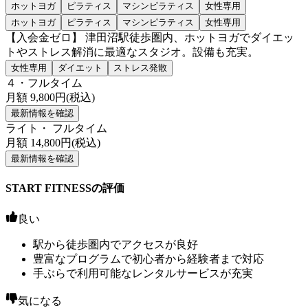
ホットヨガ
ピラティス
マシンピラティス
女性専用
ホットヨガ
ピラティス
マシンピラティス
女性専用
【入会金ゼロ】 津田沼駅徒歩圏内、ホットヨガでダイエッ
トやストレス解消に最適なスタジオ。設備も充実。
女性専用
ダイエット
ストレス発散
４・フルタイム
月額
9,800
円(税込)
最新情報を確認
ライト・ フルタイム
月額
14,800
円(税込)
最新情報を確認
START FITNESSの評価
良い
駅から徒歩圏内でアクセスが良好
豊富なプログラムで初心者から経験者まで対応
手ぶらで利用可能なレンタルサービスが充実
気になる