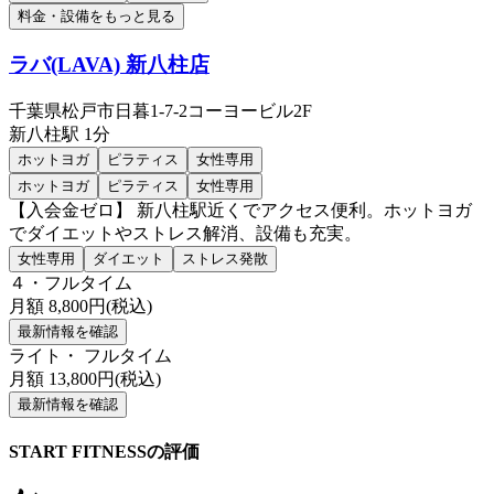
料金・設備をもっと見る
ラバ(LAVA) 新八柱店
千葉県松戸市日暮1-7-2コーヨービル2F
新八柱
駅
1分
ホットヨガ
ピラティス
女性専用
ホットヨガ
ピラティス
女性専用
【入会金ゼロ】 新八柱駅近くでアクセス便利。ホットヨガ
でダイエットやストレス解消、設備も充実。
女性専用
ダイエット
ストレス発散
４・フルタイム
月額
8,800
円(税込)
最新情報を確認
ライト・ フルタイム
月額
13,800
円(税込)
最新情報を確認
START FITNESSの評価