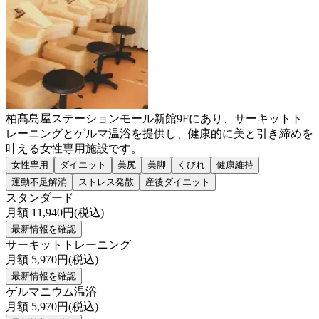
柏髙島屋ステーションモール新館9Fにあり、サーキットト
レーニングとゲルマ温浴を提供し、健康的に美と引き締めを
叶える女性専用施設です。
女性専用
ダイエット
美尻
美脚
くびれ
健康維持
運動不足解消
ストレス発散
産後ダイエット
スタンダード
月額
11,940
円(税込)
最新情報を確認
サーキットトレーニング
月額
5,970
円(税込)
最新情報を確認
ゲルマニウム温浴
月額
5,970
円(税込)