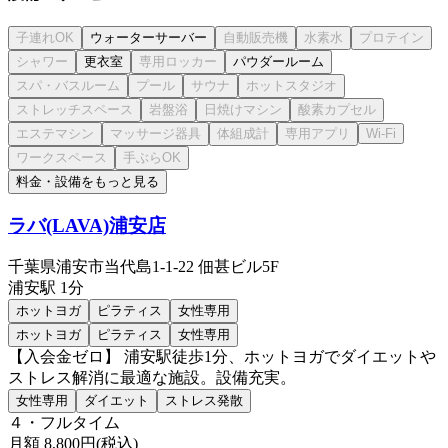
ウォーターサーバー
更衣室
パウダールーム
料金・設備をもっと見る
ラバ(LAVA)浦安店
千葉県浦安市当代島1-1-22 佃甚ビル5F
浦安
駅
1分
ホットヨガ
ピラティス
女性専用
ホットヨガ
ピラティス
女性専用
【入会金ゼロ】 浦安駅徒歩1分、ホットヨガでダイエットや
ストレス解消に最適な施設。設備充実。
女性専用
ダイエット
ストレス発散
４・フルタイム
月額
8,800
円(税込)