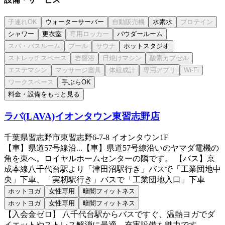
ウォーターサーバー
水素水
シャワー
更衣室
パウダールーム
ホットスタジオ
手ぶらOK
料金・設備をもっと見る
ラバ(LAVA)イオンタウン東習志野店
千葉県習志野市東習志野6-7-8 イオンタウン1F
【車】県道57号線沿...
【車】県道57号線沿いのヤマダ電機の
角を東へ。ロイヤルホームセンターの隣です。 【バス】京
成本線八千代台駅より「津田沼駅行き」バスで「工業団地中
央」下車、「実籾駅行き」バスで「工業団地入口」下車
ホットヨガ
女性専用
暗闇フィットネス
ホットヨガ
女性専用
暗闇フィットネス
【入会金ゼロ】 八千代台駅からバスですぐ、温熱ヨガでダ
イエットやストレス解消に最適。充実設備も魅力です。