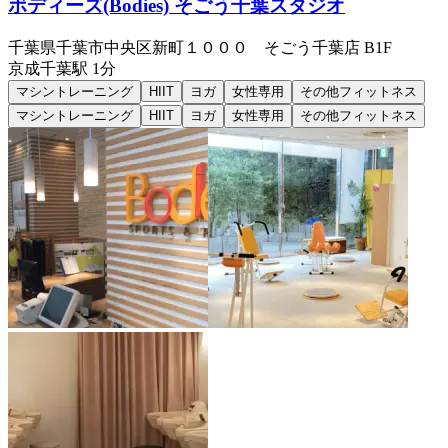
ボディーズ(Bodies) そごう千葉スタジオ
千葉県千葉市中央区新町１０００ そごう千葉店 B1F
京成千葉
駅
1分
マシントレーニング
HIIT
ヨガ
女性専用
その他フィットネス
マシントレーニング
HIIT
ヨガ
女性専用
その他フィットネス