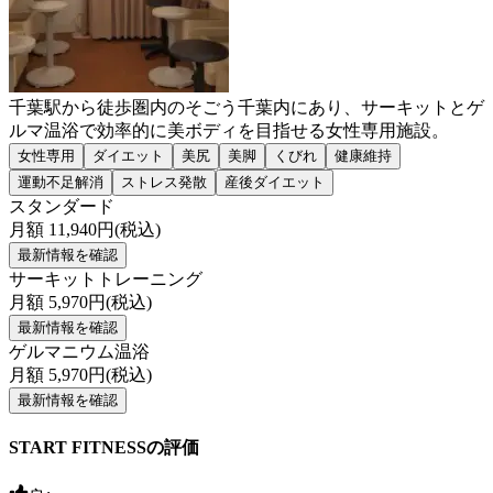
千葉駅から徒歩圏内のそごう千葉内にあり、サーキットとゲ
ルマ温浴で効率的に美ボディを目指せる女性専用施設。
女性専用
ダイエット
美尻
美脚
くびれ
健康維持
運動不足解消
ストレス発散
産後ダイエット
スタンダード
月額
11,940
円(税込)
最新情報を確認
サーキットトレーニング
月額
5,970
円(税込)
最新情報を確認
ゲルマニウム温浴
月額
5,970
円(税込)
最新情報を確認
START FITNESSの評価