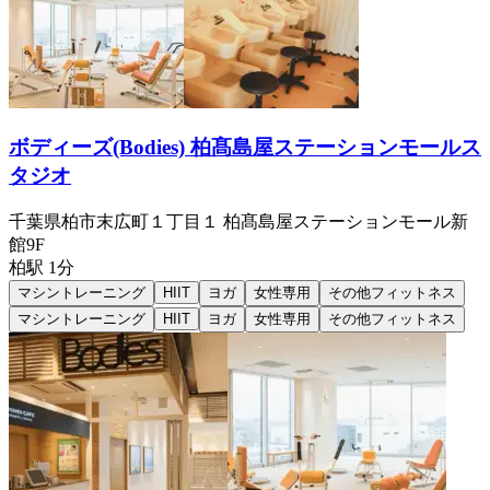
ボディーズ(Bodies) 柏髙島屋ステーションモールス
タジオ
千葉県柏市末広町１丁目１ 柏髙島屋ステーションモール新
館9F
柏
駅
1分
マシントレーニング
HIIT
ヨガ
女性専用
その他フィットネス
マシントレーニング
HIIT
ヨガ
女性専用
その他フィットネス