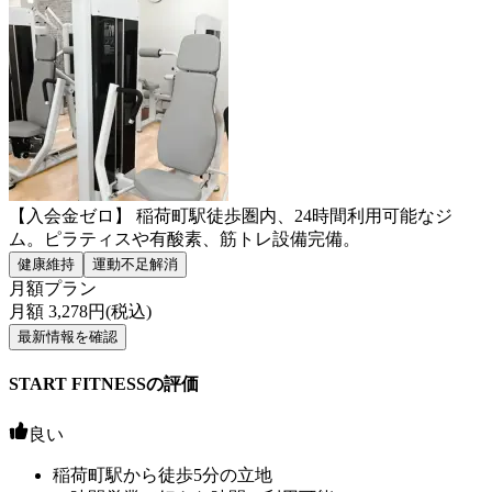
【入会金ゼロ】 稲荷町駅徒歩圏内、24時間利用可能なジ
ム。ピラティスや有酸素、筋トレ設備完備。
健康維持
運動不足解消
月額プラン
月額
3,278
円(税込)
最新情報を確認
START FITNESSの評価
良い
稲荷町駅から徒歩5分の立地