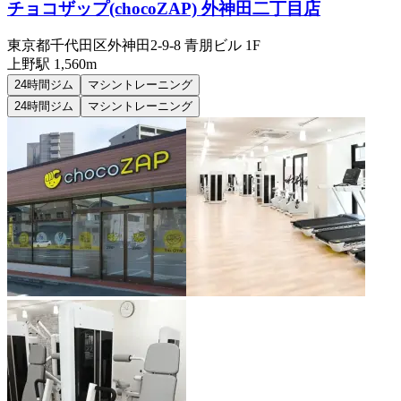
チョコザップ(chocoZAP) 外神田二丁目店
東京都千代田区外神田2-9-8 青朋ビル 1F
上野
駅
1,560m
24時間ジム
マシントレーニング
24時間ジム
マシントレーニング