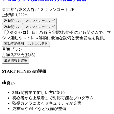
東京都台東区入谷2-1-8 グレンコート 2F
上野
駅
1,222m
24時間ジム
マシントレーニング
24時間ジム
マシントレーニング
【入会金ゼロ】 日比谷線入谷駅徒歩7分の24時間ジムで、マ
シン運動やストレス解消に最適な設備と安全管理を提供。
運動不足解消
ストレス発散
月額プラン
月額
3,278
円(税込)
最新情報を確認
START FITNESSの評価
良い
24時間営業で忙しい方に対応
初心者から上級者まで対応可能なプログラム
監視カメラによるセキュリティが充実
更衣室やWi-Fiなど設備が整備