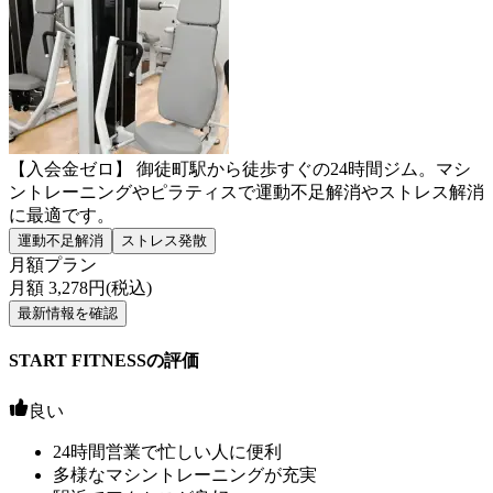
【入会金ゼロ】 御徒町駅から徒歩すぐの24時間ジム。マシ
ントレーニングやピラティスで運動不足解消やストレス解消
に最適です。
運動不足解消
ストレス発散
月額プラン
月額
3,278
円(税込)
最新情報を確認
START FITNESSの評価
良い
24時間営業で忙しい人に便利
多様なマシントレーニングが充実