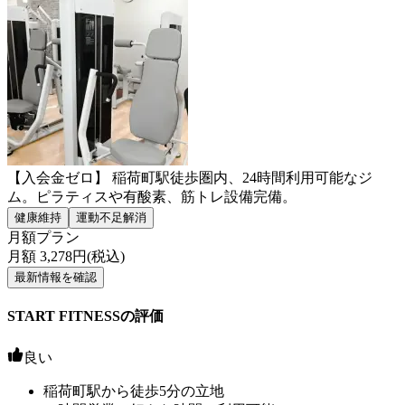
【入会金ゼロ】 稲荷町駅徒歩圏内、24時間利用可能なジ
ム。ピラティスや有酸素、筋トレ設備完備。
健康維持
運動不足解消
月額プラン
月額
3,278
円(税込)
最新情報を確認
START FITNESSの評価
良い
稲荷町駅から徒歩5分の立地