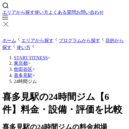
エリアから探す
使い方
よくある質問
お問い合わせ
ホーム
エリアから探す
プログラムから探す
目的から
探す
使い方
START FITNESS
>
東京都
>
世田谷区
>
喜多見駅
>
24時間ジム
喜多見駅の24時間ジム【6
件】料金・設備・評価を比較
喜多見駅の24時間ジムの料金相場