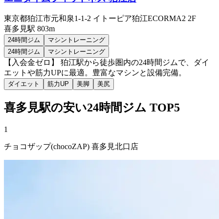
東京都狛江市元和泉1-1-2 イトーピア狛江ECORMA2 2F
喜多見
駅
803m
24時間ジム
マシントレーニング
24時間ジム
マシントレーニング
【入会金ゼロ】 狛江駅から徒歩圏内の24時間ジムで、ダイ
エットや筋力UPに最適。豊富なマシンと設備完備。
ダイエット
筋力UP
美脚
美尻
喜多見
駅の安い
24時間ジム
TOP5
1
チョコザップ(chocoZAP) 喜多見北口店