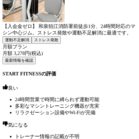
【入会金ゼロ】 和泉狛江消防署前徒歩1分、24時間対応のマ
シン中心ジム。ストレス発散や運動不足解消に最適です。
運動不足解消
ストレス発散
月額プラン
月額
3,278
円(税込)
最新情報を確認
START FITNESSの評価
良い
24時間営業で時間に縛られず運動可能
多彩なマシントレーニング機器が充実
リラクゼーション設備やWi-Fiが完備
気になる
トレーナー情報の記載が不明