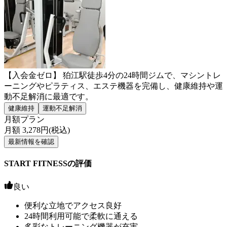
【入会金ゼロ】 狛江駅徒歩4分の24時間ジムで、マシントレ
ーニングやピラティス、エステ機器を完備し、健康維持や運
動不足解消に最適です。
健康維持
運動不足解消
月額プラン
月額
3,278
円(税込)
最新情報を確認
START FITNESSの評価
良い
便利な立地でアクセス良好
24時間利用可能で柔軟に通える
多彩なトレーニング機器が充実