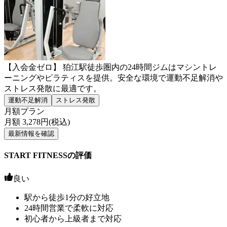
【入会金ゼロ】 狛江駅徒歩圏内の24時間ジムはマシントレ
ーニングやピラティスを提供。安全な環境で運動不足解消や
ストレス発散に最適です。
運動不足解消
ストレス発散
月額プラン
月額
3,278
円(税込)
最新情報を確認
START FITNESSの評価
良い
駅から徒歩1分の好立地
24時間営業で柔軟に対応
初心者から上級者まで対応