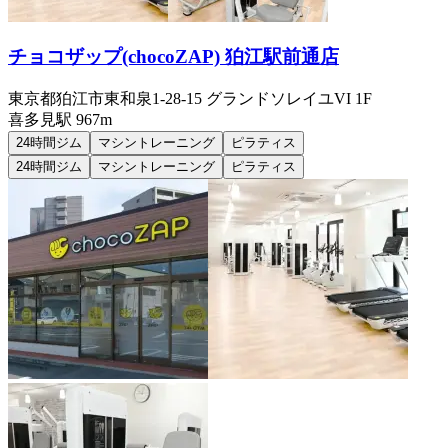
チョコザップ(chocoZAP) 狛江駅前通店
東京都狛江市東和泉1-28-15 グランドソレイユVI 1F
喜多見
駅
967m
24時間ジム
マシントレーニング
ピラティス
24時間ジム
マシントレーニング
ピラティス