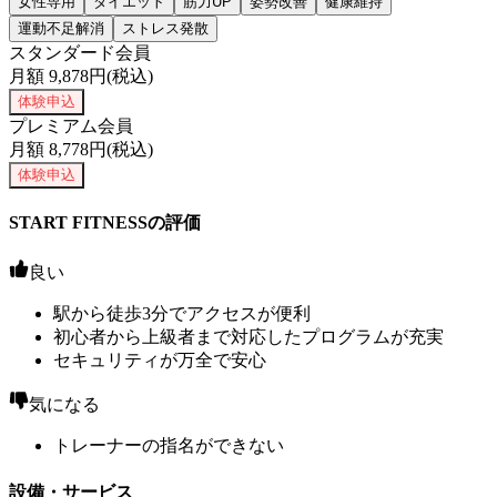
女性専用
ダイエット
筋力UP
姿勢改善
健康維持
運動不足解消
ストレス発散
スタンダード会員
月額
9,878
円(税込)
体験申込
プレミアム会員
月額
8,778
円(税込)
体験申込
START FITNESSの評価
良い
駅から徒歩3分でアクセスが便利
初心者から上級者まで対応したプログラムが充実
セキュリティが万全で安心
気になる
トレーナーの指名ができない
設備・サービス