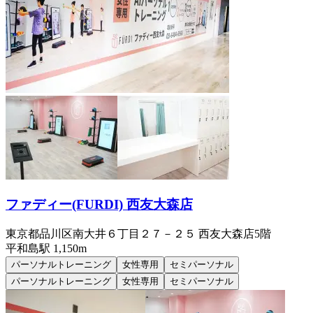
ファディー(FURDI) 西友大森店
東京都品川区南大井６丁目２７－２５ 西友大森店5階
平和島
駅
1,150m
パーソナルトレーニング
女性専用
セミパーソナル
パーソナルトレーニング
女性専用
セミパーソナル