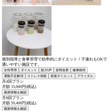
個別指導と食事管理で効率的にダイエット！子連れもOKで
通いやすい施設です。
女性専用
ダイエット
筋力UP
姿勢改善
健康維持
運動不足解消
ストレス発散
産後ダイエット
ブライダル
月4回プラン
月額
33,000
円(税込)
最新情報を確認
月8回プラン
月額
59,400
円(税込)
最新情報を確認