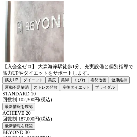
【入会金ゼロ】 大森海岸駅徒歩1分、充実設備と個別指導で
筋力UPやダイエットをサポートします。
筋力UP
ダイエット
美尻
美脚
くびれ
姿勢改善
健康維持
運動不足解消
ストレス発散
産後ダイエット
ブライダル
STANDARD 10
回数制
102,300
円(税込)
最新情報を確認
ACHIEVE 20
回数制
187,000
円(税込)
最新情報を確認
BEYOND 30