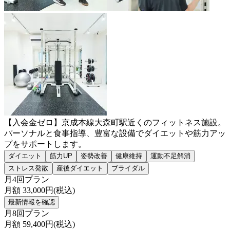
【入会金ゼロ】京成本線大森町駅近くのフィットネス施設。
パーソナルと食事指導、豊富な設備でダイエットや筋力アッ
プをサポートします。
ダイエット
筋力UP
姿勢改善
健康維持
運動不足解消
ストレス発散
産後ダイエット
ブライダル
月4回プラン
月額
33,000
円(税込)
最新情報を確認
月8回プラン
月額
59,400
円(税込)