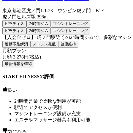
東京都港区虎ノ門1-1-23 ウンピン虎ノ門 B1F
虎ノ門ヒルズ
駅
398m
ピラティス
24時間ジム
マシントレーニング
ピラティス
24時間ジム
マシントレーニング
【入会金ゼロ】 虎ノ門駅近くの24時間ジムで、多彩なマシ
運動不足解消
ストレス発散
健康維持
月額プラン
月額
3,278
円(税込)
最新情報を確認
START FITNESSの評価
良い
24時間営業で柔軟な利用が可能
駅近でアクセスが便利
マシントレーニング設備が充実
エステやマッサージ器具も利用可能
気になる