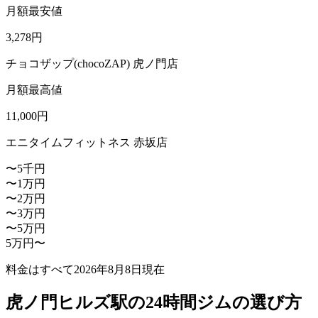
月額最安値
3,278
円
チョコザップ(chocoZAP) 虎ノ門店
月額最高値
11,000
円
エニタイムフィットネス 赤坂店
〜5千円
〜1万円
〜2万円
〜3万円
〜5万円
5万円〜
料金はすべて
2026年8月8日
現在
虎ノ門ヒルズ駅の24時間ジムの選び方