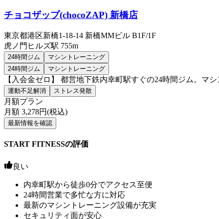
チョコザップ(chocoZAP) 新橋店
東京都港区新橋1-18-14 新橋MMビル B1F/1F
虎ノ門ヒルズ
駅
755m
24時間ジム
マシントレーニング
24時間ジム
マシントレーニング
【入会金ゼロ】 都営地下鉄内幸町駅すぐの24時間ジム。マ
運動不足解消
ストレス発散
月額プラン
月額
3,278
円(税込)
最新情報を確認
START FITNESSの評価
良い
内幸町駅から徒歩0分でアクセス至便
24時間営業で多忙な方に対応
最新のマシントレーニング設備が充実
セキュリティ面が安心