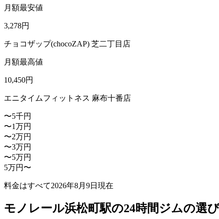
月額最安値
3,278
円
チョコザップ(chocoZAP) 芝二丁目店
月額最高値
10,450
円
エニタイムフィットネス 麻布十番店
〜5千円
〜1万円
〜2万円
〜3万円
〜5万円
5万円〜
料金はすべて
2026年8月9日
現在
モノレール浜松町駅の24時間ジムの選