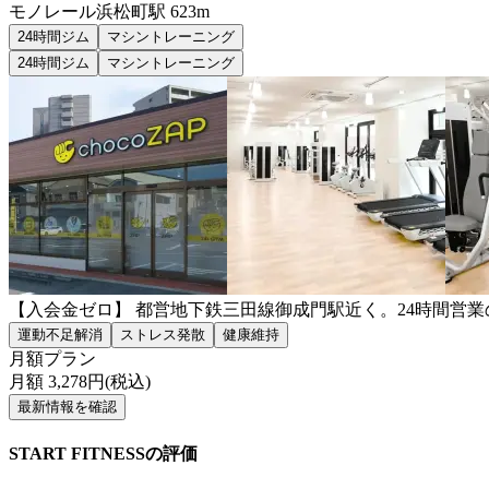
モノレール浜松町
駅
623m
24時間ジム
マシントレーニング
24時間ジム
マシントレーニング
【入会金ゼロ】 都営地下鉄三田線御成門駅近く。24時間営
運動不足解消
ストレス発散
健康維持
月額プラン
月額
3,278
円(税込)
最新情報を確認
START FITNESSの評価