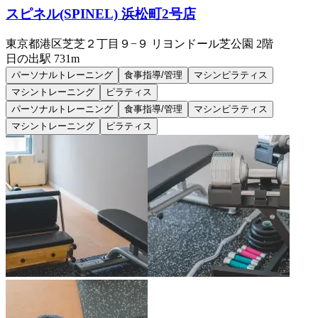
スピネル(SPINEL) 浜松町2号店
東京都港区芝芝２丁目９−９ リヨンドール芝公園 2階
日の出
駅
731m
パーソナルトレーニング
食事指導/管理
マシンピラティス
マシントレーニング
ピラティス
パーソナルトレーニング
食事指導/管理
マシンピラティス
マシントレーニング
ピラティス