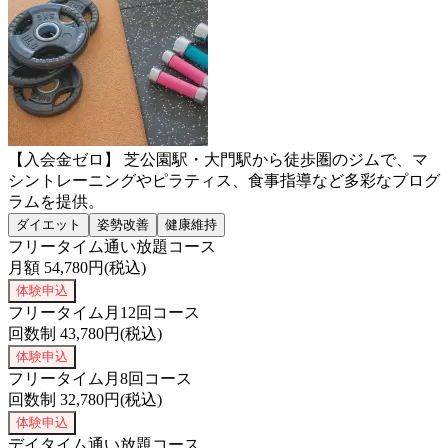
【入会金ゼロ】 芝公園駅・大門駅から徒歩圏のジムで、マ
シントレーニングやピラティス、食事指導など多彩なプログ
ラムを提供。
ダイエット
姿勢改善
健康維持
フリータイム通い放題コース
月額
54,780
円(税込)
体験申込
フリータイム月12回コース
回数制
43,780
円(税込)
体験申込
フリータイム月8回コース
回数制
32,780
円(税込)
体験申込
デイタイム通い放題コース