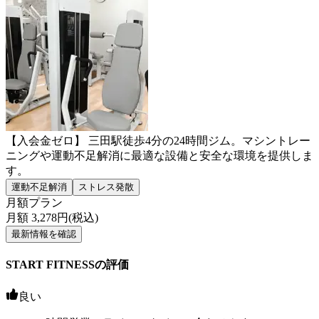
【入会金ゼロ】 三田駅徒歩4分の24時間ジム。マシントレー
ニングや運動不足解消に最適な設備と安全な環境を提供しま
す。
運動不足解消
ストレス発散
月額プラン
月額
3,278
円(税込)
最新情報を確認
START FITNESSの評価
良い