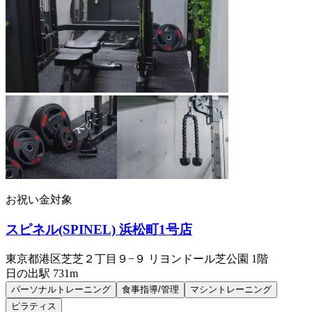
お祝い金対象
スピネル(SPINEL) 浜松町1号店
東京都港区芝芝２丁目９−９ リヨンドール芝公園 1階
日の出
駅
731m
パーソナルトレーニング
食事指導/管理
マシントレーニング
ピラティス