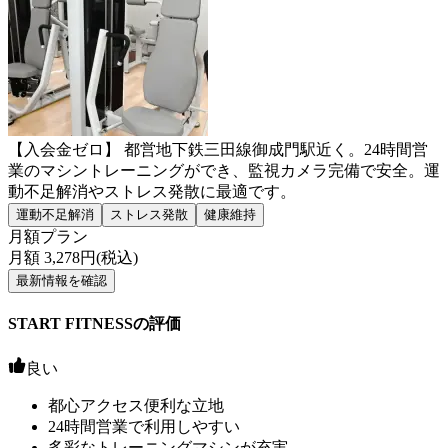
【入会金ゼロ】 都営地下鉄三田線御成門駅近く。24時間営
業のマシントレーニングができ、監視カメラ完備で安全。運
動不足解消やストレス発散に最適です。
運動不足解消
ストレス発散
健康維持
月額プラン
月額
3,278
円(税込)
最新情報を確認
START FITNESSの評価
良い
都心アクセス便利な立地
24時間営業で利用しやすい
多彩なトレーニングマシンが充実