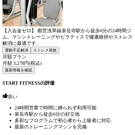
【入会金ゼロ】 都営浅草線泉岳寺駅から徒歩6分の24時間ジ
ム。マシントレーニングやピラティスで健康維持やストレス
解消に最適です。
運動不足解消
ストレス発散
月額プラン
月額
3,278
円(税込)
最新情報を確認
START FITNESSの評価
良い
24時間営業で時間に縛られず利用可能
泉岳寺駅から徒歩6分の好立地
多彩なプログラムで初心者から上級者に対応
最新のトレーニングマシンを完備