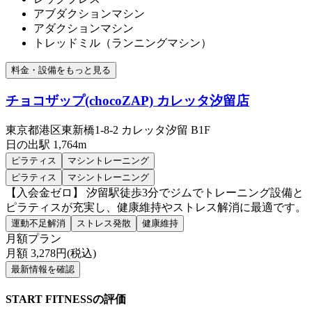
アブダクションマシン
アダクションマシン
トレッドミル（ランニングマシン）
料金・設備をもっと見る
チョコザップ(chocoZAP) カレッタ汐留店
東京都港区東新橋1-8-2 カレッタ汐留 B1F
日の出
駅
1,764m
ピラティス
マシントレーニング
ピラティス
マシントレーニング
【入会金ゼロ】 汐留駅徒歩3分でジムでトレーニング設備と
ピラティスが充実し、健康維持やストレス解消に最適です。
運動不足解消
ストレス発散
健康維持
月額プラン
月額
3,278
円(税込)
最新情報を確認
START FITNESSの評価