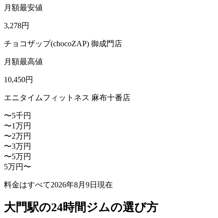
月額最安値
3,278
円
チョコザップ(chocoZAP) 御成門店
月額最高値
10,450
円
エニタイムフィットネス 麻布十番店
〜5千円
〜1万円
〜2万円
〜3万円
〜5万円
5万円〜
料金はすべて
2026年8月9日
現在
大門駅の24時間ジムの選び方