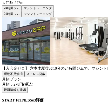
大門
駅
547m
24時間ジム
マシントレーニング
24時間ジム
マシントレーニング
【入会金ゼロ】 六本木駅徒歩10分の24時間ジムで、マシン
運動不足解消
ストレス発散
月額プラン
月額
3,278
円(税込)
最新情報を確認
START FITNESSの評価