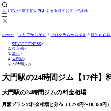
エリアから探す
使い方
よくある質問
お問い合わせ
ホーム
エリアから探す
プログラムから探す
目的から探
START FITNESS
>
東京都
>
港区
>
大門駅
>
24時間ジム
大門駅の24時間ジム【17件
大門駅の24時間ジムの料金相場
月額プランの料金相場と分布（3,278円〜10,450円