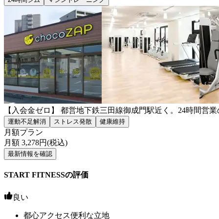
【入会金ゼロ】 都営地下鉄三田線御成門駅近く。24時間営
運動不足解消
ストレス発散
健康維持
月額プラン
月額
3,278
円(税込)
最新情報を確認
START FITNESSの評価
良い
都心アクセス便利な立地