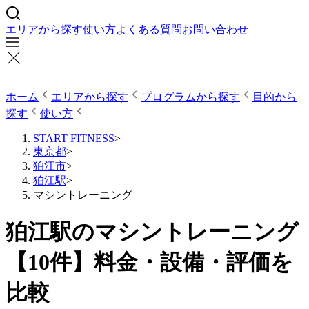
エリアから探す
使い方
よくある質問
お問い合わせ
ホーム
エリアから探す
プログラムから探す
目的から
探す
使い方
START FITNESS
>
東京都
>
狛江市
>
狛江駅
>
マシントレーニング
狛江駅のマシントレーニング
【10件】料金・設備・評価を
比較