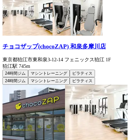
チョコザップ(chocoZAP) 和泉多摩川店
東京都狛江市東和泉3-12-14 フェニックス狛江 1F
狛江
駅
745m
24時間ジム
マシントレーニング
ピラティス
24時間ジム
マシントレーニング
ピラティス