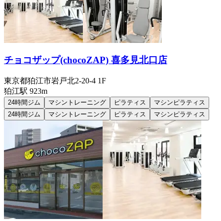
チョコザップ(chocoZAP) 喜多見北口店
東京都狛江市岩戸北2-20-4 1F
狛江
駅
923m
24時間ジム
マシントレーニング
ピラティス
マシンピラティス
24時間ジム
マシントレーニング
ピラティス
マシンピラティス