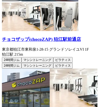
チョコザップ(chocoZAP) 狛江駅前通店
東京都狛江市東和泉1-28-15 グランドソレイユVI 1F
狛江
駅
215m
24時間ジム
マシントレーニング
ピラティス
24時間ジム
マシントレーニング
ピラティス