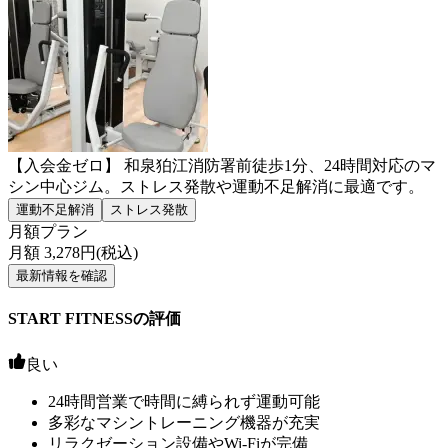
【入会金ゼロ】 和泉狛江消防署前徒歩1分、24時間対応のマ
シン中心ジム。ストレス発散や運動不足解消に最適です。
運動不足解消
ストレス発散
月額プラン
月額
3,278
円(税込)
最新情報を確認
START FITNESSの評価
良い
24時間営業で時間に縛られず運動可能
多彩なマシントレーニング機器が充実
リラクゼーション設備やWi-Fiが完備