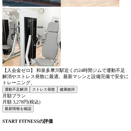
【入会金ゼロ】 和泉多摩川駅近くの24時間ジムで運動不足
解消やストレス発散に最適。最新マシンと設備完備で安全に
トレーニング。
運動不足解消
ストレス発散
健康維持
月額プラン
月額
3,278
円(税込)
最新情報を確認
START FITNESSの評価