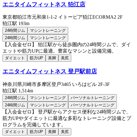
エニタイムフィットネス 狛江店
東京都狛江市元和泉1-1-2 イトーピア狛江ECORMA2 2F
狛江
駅
193m
24時間ジム
マシントレーニング
24時間ジム
マシントレーニング
【入会金ゼロ】 狛江駅から徒歩圏内の24時間ジムで、ダイ
エットや筋力UPに最適。豊富なマシンと設備完備。
ダイエット
筋力UP
美脚
美尻
エニタイムフィットネス 登戸駅前店
神奈川県川崎市多摩区登戸3465 いろはビル 2F-3F
狛江
駅
1,514m
24時間ジム
マシントレーニング
パーソナルトレーニング
24時間ジム
マシントレーニング
パーソナルトレーニング
【入会金ゼロ】 登戸駅からアクセス便利な24時間ジムで、
筋力UPやダイエットに最適な多彩なトレーニング設備とプ
ログラムを完備しています。
ダイエット
筋力UP
美脚
美尻