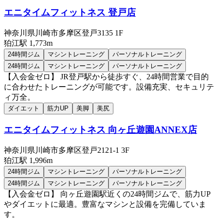
エニタイムフィットネス 登戸店
神奈川県川崎市多摩区登戸3135 1F
狛江
駅
1,773m
24時間ジム
マシントレーニング
パーソナルトレーニング
24時間ジム
マシントレーニング
パーソナルトレーニング
【入会金ゼロ】 JR登戸駅から徒歩すぐ、24時間営業で目的
に合わせたトレーニングが可能です。設備充実、セキュリテ
ィ万全。
ダイエット
筋力UP
美脚
美尻
エニタイムフィットネス 向ヶ丘遊園ANNEX店
神奈川県川崎市多摩区登戸2121-1 3F
狛江
駅
1,996m
24時間ジム
マシントレーニング
パーソナルトレーニング
24時間ジム
マシントレーニング
パーソナルトレーニング
【入会金ゼロ】 向ヶ丘遊園駅近くの24時間ジムで、筋力UP
やダイエットに最適。豊富なマシンと設備を完備していま
す。