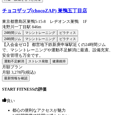
チョコザップ(chocoZAP) 巣鴨五丁目店
東京都豊島区巣鴨5-15-8 レヂオンス巣鴨 1F
滝野川一丁目
駅
846m
24時間ジム
マシントレーニング
ピラティス
24時間ジム
マシントレーニング
ピラティス
【入会金ゼロ】 都営地下鉄新庚申塚駅近くの24時間ジム
で、マシントレーニングや運動不足解消に最適。設備充実、
安全管理も万全です。
運動不足解消
ストレス発散
健康維持
月額プラン
月額
3,278
円(税込)
最新情報を確認
START FITNESSの評価
良い
都心の便利なアクセスが魅力