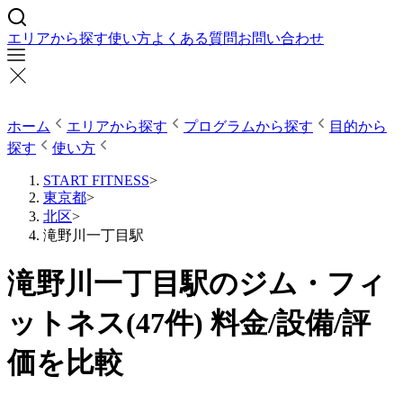
エリアから探す
使い方
よくある質問
お問い合わせ
ホーム
エリアから探す
プログラムから探す
目的から
探す
使い方
START FITNESS
>
東京都
>
北区
>
滝野川一丁目駅
滝野川一丁目駅のジム・フィ
ットネス(47件) 料金/設備/評
価を比較