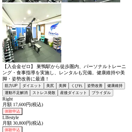
【入会金ゼロ】 巣鴨駅から徒歩圏内、パーソナルトレーニ
ング・食事指導を実施し、レンタルも完備。健康維持や美
脚・姿勢改善に最適！
筋力UP
ダイエット
美尻
美脚
くびれ
姿勢改善
健康維持
運動不足解消
ストレス発散
産後ダイエット
ブライダル
Right
月額
17,600
円(税込)
体験申込
LIfestyle
月額
30,800
円(税込)
体験申込