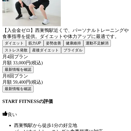
【入会金ゼロ】西巣鴨駅近くで、パーソナルトレーニングや
食事指導を提供。ダイエットや体力アップに最適です。
ダイエット
筋力UP
姿勢改善
健康維持
運動不足解消
ストレス発散
産後ダイエット
ブライダル
月4回プラン
月額
33,000
円(税込)
最新情報を確認
月8回プラン
月額
59,400
円(税込)
最新情報を確認
START FITNESSの評価
良い
西巣鴨駅から徒歩1分の好立地