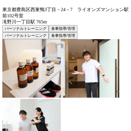
東京都豊島区西巣鴨3丁目－24－7 ライオンズマンション駅
前102号室
滝野川一丁目
駅
765m
パーソナルトレーニング
食事指導/管理
パーソナルトレーニング
食事指導/管理