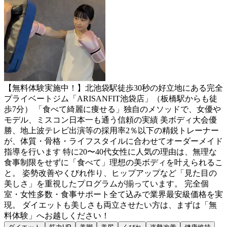
【無料体験実施中！】北池袋駅徒歩30秒の好立地にある完全
プライベートジム「ARISANFIT池袋店」（板橋駅からも徒
歩7分） 「食べて綺麗に痩せる」独自のメソッドで、女優や
モデル、ミスコン日本一も通う信頼の実績 美ボディ大会優
勝、地上波テレビ出演等の採用率2％以下の精鋭トレーナー
が、体質・骨格・ライフスタイルに合わせてオーダーメイド
指導を行います 特に20〜40代女性に人気の理由は、無理な
食事制限をせずに「食べて」理想の美ボディを叶えられるこ
と。 姿勢改善やくびれ作り、ヒップアップなど「見た目の
美しさ」を重視したプログラムが揃っています。 完全個
室・女性多数・食事サポート全て込みで業界最安級価格を実
現。 ダイエットも美しさも両立させたい方は、まずは「無
料体験」へお越しください！