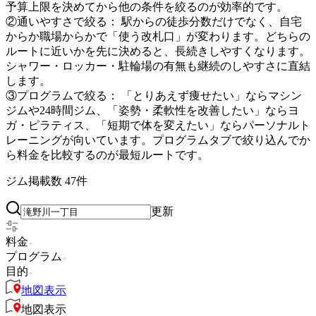
予算上限を決めてから他の条件を絞るのが効率的です。
②通いやすさで絞る：
駅からの徒歩分数だけでなく、自宅
からか職場からかで「使う改札口」が変わります。どちらの
ルートに近いかを先に決めると、長続きしやすくなります。
シャワー・ロッカー・駐輪場の有無も継続のしやすさに直結
します。
③プログラムで絞る：
「とりあえず痩せたい」ならマシン
ジムや24時間ジム、「姿勢・柔軟性を改善したい」ならヨ
ガ・ピラティス、「短期で体を変えたい」ならパーソナルト
レーニングが向いています。プログラムタブで絞り込んでか
ら料金を比較するのが最短ルートです。
ジム掲載数
47
件
更新
料金
プログラム
目的
地図表示
地図表示