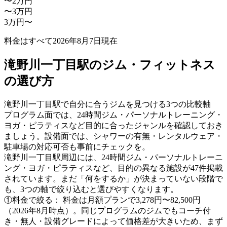
〜2万円
〜3万円
3万円〜
料金はすべて
2026年8月7日
現在
滝野川一丁目駅のジム・フィットネス
の選び方
滝野川一丁目駅で自分に合うジムを見つける3つの比較軸
プログラム面では、24時間ジム・パーソナルトレーニング・
ヨガ・ピラティスなど目的に合ったジャンルを確認しておき
ましょう。設備面では、シャワーの有無・レンタルウェア・
駐車場の対応可否も事前にチェックを。
滝野川一丁目駅周辺には、24時間ジム・パーソナルトレーニ
ング・ヨガ・ピラティスなど、目的の異なる施設が47件掲載
されています。まだ「何をするか」が決まっていない段階で
も、3つの軸で絞り込むと選びやすくなります。
①料金で絞る：
料金は月額プランで3,278円〜82,500円
（2026年8月時点）。同じプログラムのジムでもコーチ付
き・無人・設備グレードによって価格差が大きいため、まず