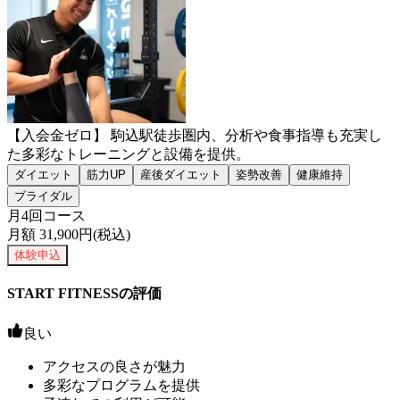
【入会金ゼロ】 駒込駅徒歩圏内、分析や食事指導も充実し
た多彩なトレーニングと設備を提供。
ダイエット
筋力UP
産後ダイエット
姿勢改善
健康維持
ブライダル
月4回コース
月額
31,900
円(税込)
体験申込
START FITNESSの評価
良い
アクセスの良さが魅力
多彩なプログラムを提供