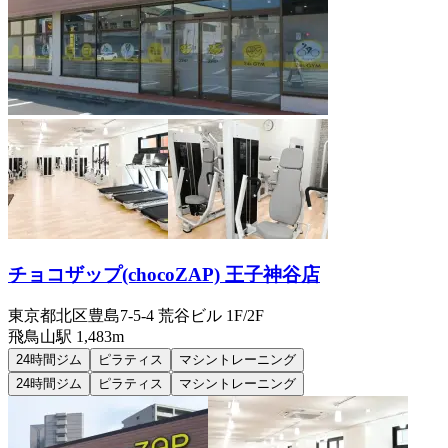
チョコザップ(chocoZAP) 王子神谷店
東京都北区豊島7-5-4 荒谷ビル 1F/2F
飛鳥山
駅
1,483m
24時間ジム
ピラティス
マシントレーニング
24時間ジム
ピラティス
マシントレーニング