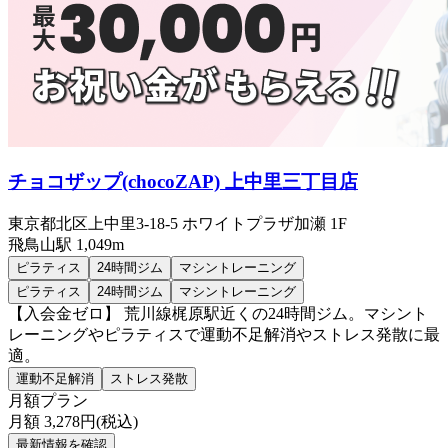
チョコザップ(chocoZAP) 上中里三丁目店
東京都北区上中里3-18-5 ホワイトプラザ加瀬 1F
飛鳥山
駅
1,049m
ピラティス
24時間ジム
マシントレーニング
ピラティス
24時間ジム
マシントレーニング
【入会金ゼロ】 荒川線梶原駅近くの24時間ジム。マシント
レーニングやピラティスで運動不足解消やストレス発散に最
適。
運動不足解消
ストレス発散
月額プラン
月額
3,278
円(税込)
最新情報を確認