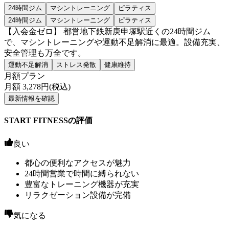
24時間ジム
マシントレーニング
ピラティス
24時間ジム
マシントレーニング
ピラティス
【入会金ゼロ】 都営地下鉄新庚申塚駅近くの24時間ジム
で、マシントレーニングや運動不足解消に最適。設備充実、
安全管理も万全です。
運動不足解消
ストレス発散
健康維持
月額プラン
月額
3,278
円(税込)
最新情報を確認
START FITNESSの評価
良い
都心の便利なアクセスが魅力
24時間営業で時間に縛られない
豊富なトレーニング機器が充実
リラクゼーション設備が完備
気になる