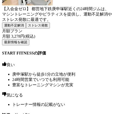
【入会金ゼロ】 都営地下鉄庚申塚駅近くの24時間ジムは、
マシントレーニングやピラティスを提供し、運動不足解消や
ストレス発散に最適です。
運動不足解消
ストレス発散
月額プラン
月額
3,278
円(税込)
最新情報を確認
START FITNESSの評価
良い
庚申塚駅から徒歩1分の立地が便利
24時間営業でいつでも利用可能
豊富なトレーニングマシンが充実
気になる
トレーナー情報の記載がない