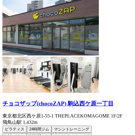
チョコザップ(chocoZAP) 駒込西ケ原一丁目
東京都北区西ケ原1-55-1 THEPLACEKOMAGOME 1F/2F
飛鳥山
駅
1,432m
ピラティス
24時間ジム
マシントレーニング