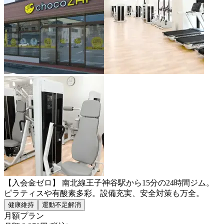
【入会金ゼロ】 南北線王子神谷駅から15分の24時間ジム。
ピラティスや有酸素多彩。設備充実、安全対策も万全。
健康維持
運動不足解消
月額プラン