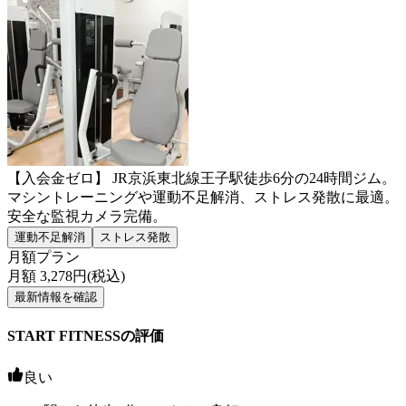
【入会金ゼロ】 JR京浜東北線王子駅徒歩6分の24時間ジム。
マシントレーニングや運動不足解消、ストレス発散に最適。
安全な監視カメラ完備。
運動不足解消
ストレス発散
月額プラン
月額
3,278
円(税込)
最新情報を確認
START FITNESSの評価
良い