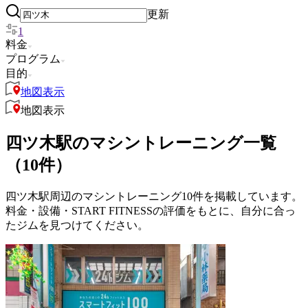
更新
1
料金
プログラム
目的
地図表示
地図表示
四ツ木駅のマシントレーニング一覧
（10件）
四ツ木駅周辺のマシントレーニング10件を掲載しています。
料金・設備・START FITNESSの評価をもとに、自分に合っ
たジムを見つけてください。