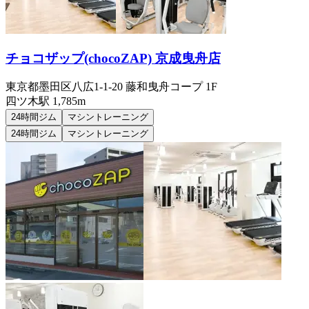
チョコザップ(chocoZAP) 京成曳舟店
東京都墨田区八広1-1-20 藤和曳舟コープ 1F
四ツ木
駅
1,785m
24時間ジム
マシントレーニング
24時間ジム
マシントレーニング