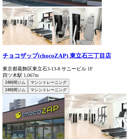
チョコザップ(chocoZAP) 東立石三丁目店
東京都葛飾区東立石3-13-8 サニービル 1F
四ツ木
駅
1,067m
24時間ジム
マシントレーニング
24時間ジム
マシントレーニング