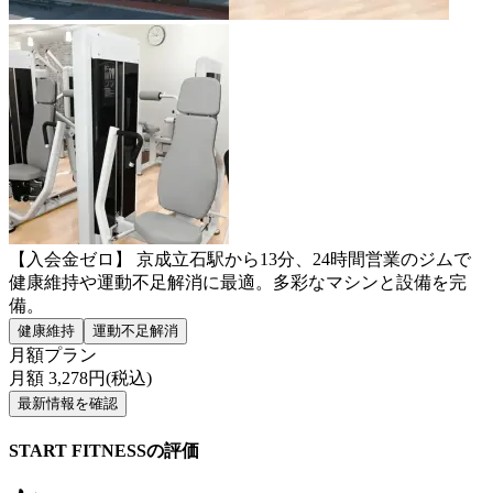
【入会金ゼロ】 京成立石駅から13分、24時間営業のジムで
健康維持や運動不足解消に最適。多彩なマシンと設備を完
備。
健康維持
運動不足解消
月額プラン
月額
3,278
円(税込)
最新情報を確認
START FITNESSの評価