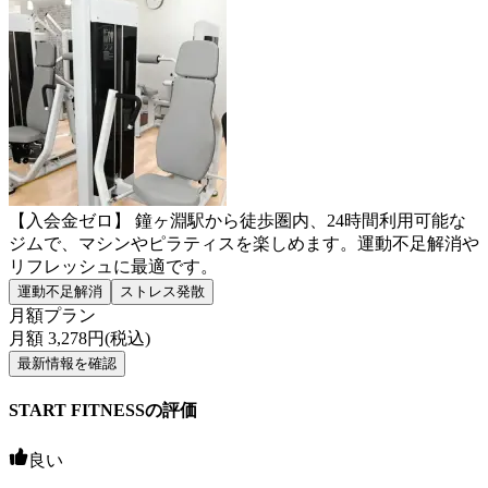
【入会金ゼロ】 鐘ヶ淵駅から徒歩圏内、24時間利用可能な
ジムで、マシンやピラティスを楽しめます。運動不足解消や
リフレッシュに最適です。
運動不足解消
ストレス発散
月額プラン
月額
3,278
円(税込)
最新情報を確認
START FITNESSの評価
良い