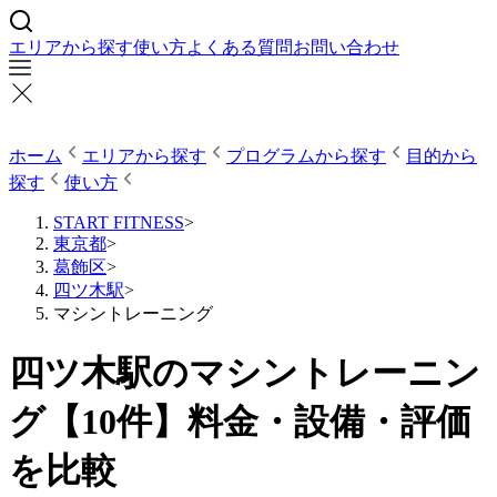
エリアから探す
使い方
よくある質問
お問い合わせ
ホーム
エリアから探す
プログラムから探す
目的から
探す
使い方
START FITNESS
>
東京都
>
葛飾区
>
四ツ木駅
>
マシントレーニング
四ツ木駅のマシントレーニン
グ【10件】料金・設備・評価
を比較