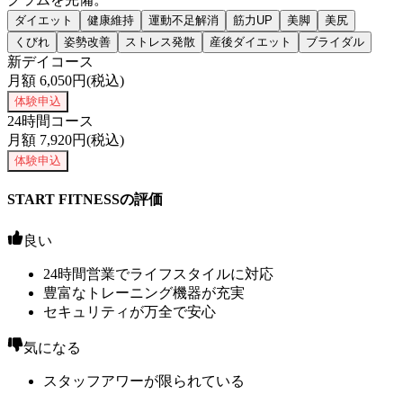
ダイエット
健康維持
運動不足解消
筋力UP
美脚
美尻
くびれ
姿勢改善
ストレス発散
産後ダイエット
ブライダル
新デイコース
月額
6,050
円(税込)
体験申込
24時間コース
月額
7,920
円(税込)
体験申込
START FITNESSの評価
良い
24時間営業でライフスタイルに対応
豊富なトレーニング機器が充実
セキュリティが万全で安心
気になる
スタッフアワーが限られている