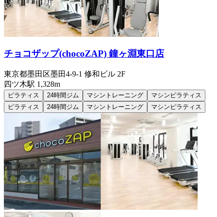
チョコザップ(chocoZAP) 鐘ヶ淵東口店
東京都墨田区墨田4-9-1 修和ビル 2F
四ツ木
駅
1,328m
ピラティス
24時間ジム
マシントレーニング
マシンピラティス
ピラティス
24時間ジム
マシントレーニング
マシンピラティス