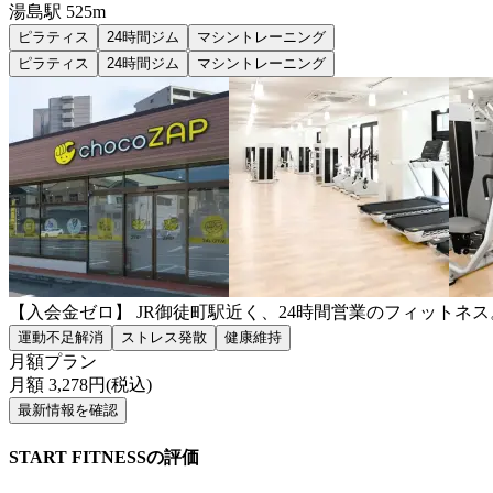
湯島
駅
525m
ピラティス
24時間ジム
マシントレーニング
ピラティス
24時間ジム
マシントレーニング
【入会金ゼロ】 JR御徒町駅近く、24時間営業のフィット
運動不足解消
ストレス発散
健康維持
月額プラン
月額
3,278
円(税込)
最新情報を確認
START FITNESSの評価