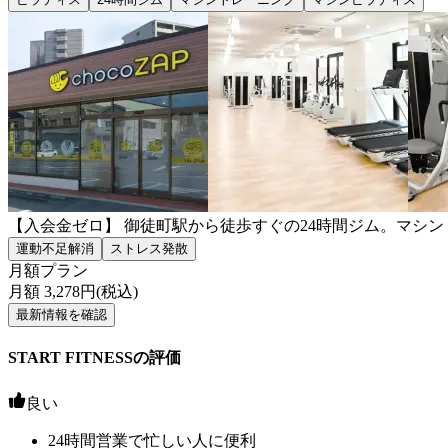
【入会金ゼロ】 御徒町駅から徒歩すぐの24時間ジム。マシ
運動不足解消
ストレス発散
月額プラン
月額
3,278
円(税込)
最新情報を確認
START FITNESSの評価
良い
24時間営業で忙しい人に便利