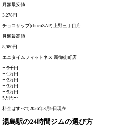
月額最安値
3,278
円
チョコザップ(chocoZAP) 上野三丁目店
月額最高値
8,980
円
エニタイムフィットネス 新御徒町店
〜5千円
〜1万円
〜2万円
〜3万円
〜5万円
5万円〜
料金はすべて
2026年8月9日
現在
湯島駅の24時間ジムの選び方