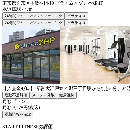
東京都文京区本郷4-14-10 プライムメゾン本郷 1F
水道橋
駅
447m
24時間ジム
マシントレーニング
ピラティス
24時間ジム
マシントレーニング
ピラティス
【入会金ゼロ】 都営大江戸線本郷三丁目駅から徒歩6分、2
運動不足解消
ストレス発散
健康維持
月額プラン
月額
3,278
円(税込)
最新情報を確認
START FITNESSの評価