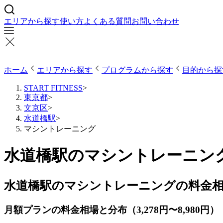
エリアから探す
使い方
よくある質問
お問い合わせ
ホーム
エリアから探す
プログラムから探す
目的から探
START FITNESS
>
東京都
>
文京区
>
水道橋駅
>
マシントレーニング
水道橋駅のマシントレーニング
水道橋駅のマシントレーニングの料金
月額プランの料金相場と分布（3,278円〜8,980円）