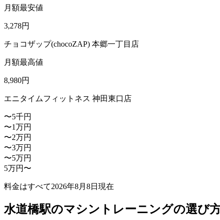
月額最安値
3,278
円
チョコザップ(chocoZAP) 本郷一丁目店
月額最高値
8,980
円
エニタイムフィットネス 神田東口店
〜5千円
〜1万円
〜2万円
〜3万円
〜5万円
5万円〜
料金はすべて
2026年8月8日
現在
水道橋駅のマシントレーニングの選び