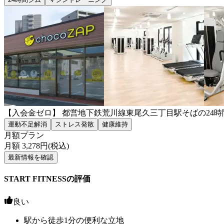
【入会金ゼロ】 都営地下鉄荒川線東尾久三丁目駅そばの24
運動不足解消
ストレス発散
健康維持
月額プラン
月額
3,278
円(税込)
最新情報を確認
START FITNESSの評価
良い
駅から徒歩1分の便利な立地