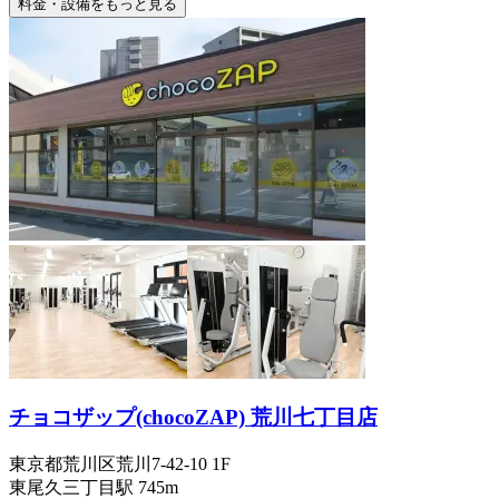
料金・設備をもっと見る
チョコザップ(chocoZAP) 荒川七丁目店
東京都荒川区荒川7-42-10 1F
東尾久三丁目
駅
745m