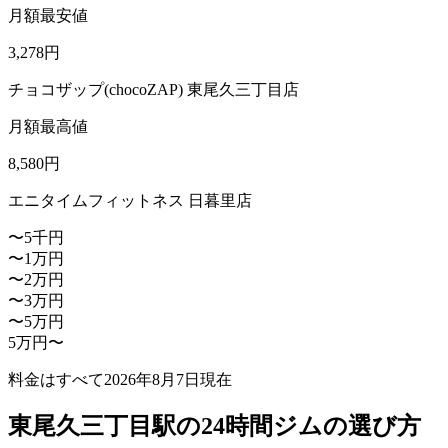
月額最安値
3,278
円
チョコザップ(chocoZAP) 東尾久三丁目店
月額最高値
8,580
円
エニタイムフィットネス 日暮里店
〜5千円
〜1万円
〜2万円
〜3万円
〜5万円
5万円〜
料金はすべて
2026年8月7日
現在
東尾久三丁目駅の24時間ジムの選び方