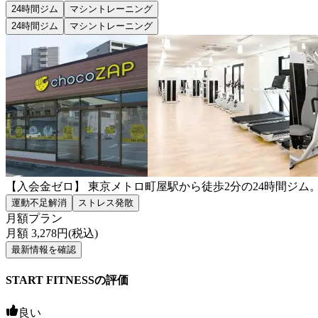
24時間ジム
マシントレーニング
24時間ジム
マシントレーニング
【入会金ゼロ】 東京メトロ町屋駅から徒歩2分の24時間ジ
運動不足解消
ストレス発散
月額プラン
月額
3,278
円(税込)
最新情報を確認
START FITNESSの評価
良い