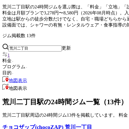
荒川二丁目駅の24時間ジムを選ぶ際は、「料金」「立地」「
料金は月額プランで3,278円〜8,580円（2026年08月
立地は駅からの徒歩分数だけでなく、自宅・職場どちらから
設備面では、シャワーの有無・レンタルウェア・食事指導の
ジム掲載数
13
件
更新
1
料金
プログラム
目的
地図表示
地図表示
荒川二丁目駅の24時間ジム一覧（13件）
荒川二丁目駅周辺の24時間ジム13件を掲載しています。 料金・
チョコザップ(chocoZAP) 荒川一丁目