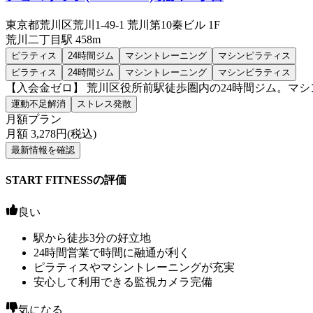
東京都荒川区荒川1-49-1 荒川第10秦ビル 1F
荒川二丁目
駅
458m
ピラティス
24時間ジム
マシントレーニング
マシンピラティス
ピラティス
24時間ジム
マシントレーニング
マシンピラティス
【入会金ゼロ】 荒川区役所前駅徒歩圏内の24時間ジム。マ
運動不足解消
ストレス発散
月額プラン
月額
3,278
円(税込)
最新情報を確認
START FITNESSの評価
良い
駅から徒歩3分の好立地
24時間営業で時間に融通が利く
ピラティスやマシントレーニングが充実
安心して利用できる監視カメラ完備
気になる