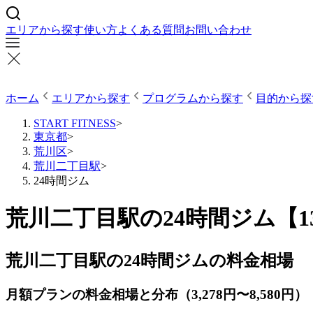
エリアから探す
使い方
よくある質問
お問い合わせ
ホーム
エリアから探す
プログラムから探す
目的から探
START FITNESS
>
東京都
>
荒川区
>
荒川二丁目駅
>
24時間ジム
荒川二丁目駅の24時間ジム【
荒川二丁目駅の24時間ジムの料金相場
月額プランの料金相場と分布（3,278円〜8,580円）