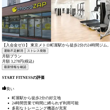
【入会金ゼロ】 東京メトロ町屋駅から徒歩2分の24時間ジ
運動不足解消
ストレス発散
月額プラン
月額
3,278
円(税込)
最新情報を確認
START FITNESSの評価
良い
町屋駅から徒歩2分の好立地
24時間営業で時間に縛られず利用可能
多彩なトレーニング機器が充実