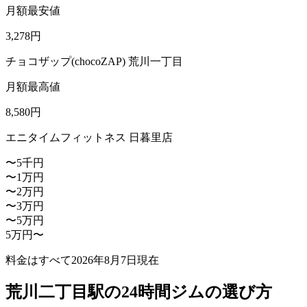
月額最安値
3,278
円
チョコザップ(chocoZAP) 荒川一丁目
月額最高値
8,580
円
エニタイムフィットネス 日暮里店
〜5千円
〜1万円
〜2万円
〜3万円
〜5万円
5万円〜
料金はすべて
2026年8月7日
現在
荒川二丁目駅の24時間ジムの選び方