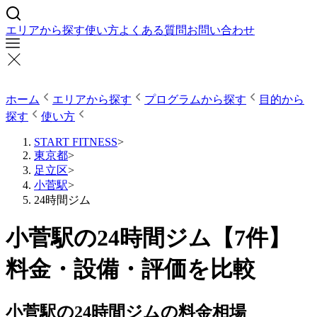
エリアから探す
使い方
よくある質問
お問い合わせ
ホーム
エリアから探す
プログラムから探す
目的から
探す
使い方
START FITNESS
>
東京都
>
足立区
>
小菅駅
>
24時間ジム
小菅駅の24時間ジム【7件】
料金・設備・評価を比較
小菅駅の24時間ジムの料金相場