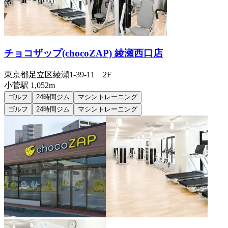
チョコザップ(chocoZAP) 綾瀬西口店
東京都足立区綾瀬1-39-11 2F
小菅
駅
1,052m
ゴルフ
24時間ジム
マシントレーニング
ゴルフ
24時間ジム
マシントレーニング