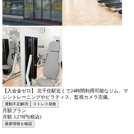
【入会金ゼロ】 北千住駅近くで24時間利用可能なジム。マ
シントレーニングやピラティス、監視カメラ完備。
運動不足解消
ストレス発散
月額プラン
月額
3,278
円(税込)
最新情報を確認