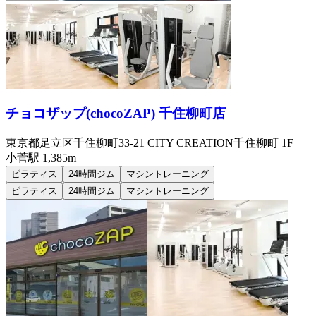
チョコザップ(chocoZAP) 千住柳町店
東京都足立区千住柳町33-21 CITY CREATION千住柳町 1F
小菅
駅
1,385m
ピラティス
24時間ジム
マシントレーニング
ピラティス
24時間ジム
マシントレーニング