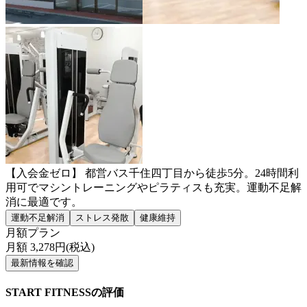
【入会金ゼロ】 都営バス千住四丁目から徒歩5分。24時間利
用可でマシントレーニングやピラティスも充実。運動不足解
消に最適です。
運動不足解消
ストレス発散
健康維持
月額プラン
月額
3,278
円(税込)
最新情報を確認
START FITNESSの評価