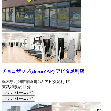
チョコザップ(chocoZAP) アピタ足利店
栃木県足利市朝倉町245 アピタ足利 1F
東武和泉
駅
11分
マシントレーニング
マシントレーニング