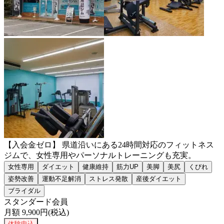
【入会金ゼロ】 県道沿いにある24時間対応のフィットネス
ジムで、女性専用やパーソナルトレーニングも充実。
女性専用
ダイエット
健康維持
筋力UP
美脚
美尻
くびれ
姿勢改善
運動不足解消
ストレス発散
産後ダイエット
ブライダル
スタンダード会員
月額
9,900
円(税込)
体験申込