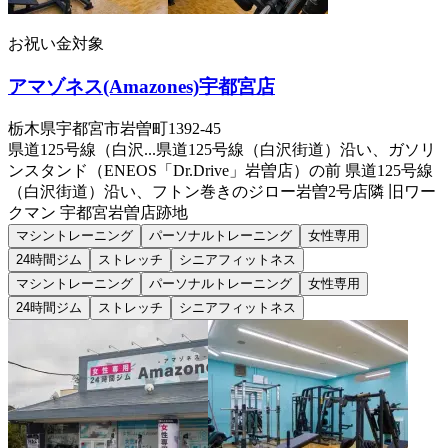
お祝い金対象
アマゾネス(Amazones)宇都宮店
栃木県宇都宮市岩曽町1392-45
県道125号線（白沢...
県道125号線（白沢街道）沿い、ガソリ
ンスタンド（ENEOS「Dr.Drive」岩曽店）の前 県道125号線
（白沢街道）沿い、フトン巻きのジロー岩曽2号店隣 旧ワー
クマン 宇都宮岩曽店跡地
マシントレーニング
パーソナルトレーニング
女性専用
24時間ジム
ストレッチ
シニアフィットネス
マシントレーニング
パーソナルトレーニング
女性専用
24時間ジム
ストレッチ
シニアフィットネス