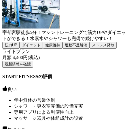
宇都宮駅徒歩5分！マシントレーニングで筋力UPやダイエッ
トができる！水素水やシャワーも完備で続けやすい！
筋力UP
ダイエット
健康維持
運動不足解消
ストレス発散
ライトプラン
月額
4,400
円(税込)
最新情報を確認
START FITNESSの評価
良い
年中無休の営業体制
シャワー・更衣室完備の設備充実
専用アプリによる利便性向上
マッサージ器具や体組成計の設置