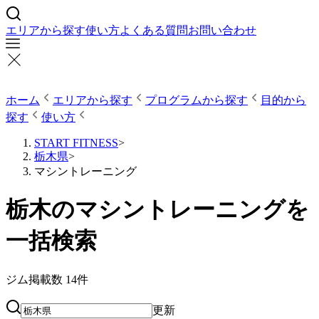
エリアから探す
使い方
よくある質問
お問い合わせ
ホーム
エリアから探す
プログラムから探す
目的から
探す
使い方
START FITNESS
>
栃木県
>
マシントレーニング
栃木のマシントレーニングを
一括検索
ジム掲載数
14
件
更新