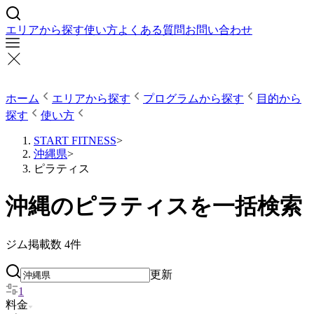
エリアから探す
使い方
よくある質問
お問い合わせ
ホーム
エリアから探す
プログラムから探す
目的から
探す
使い方
START FITNESS
>
沖縄県
>
ピラティス
沖縄のピラティスを一括検索
ジム掲載数
4
件
更新
1
料金