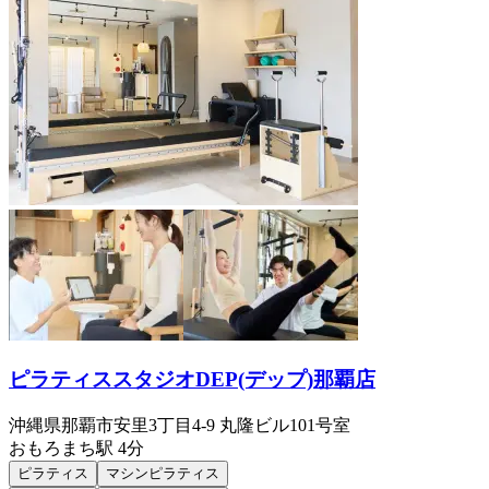
ピラティススタジオDEP(デップ)那覇店
沖縄県那覇市安里3丁目4-9 丸隆ビル101号室
おもろまち
駅
4分
ピラティス
マシンピラティス