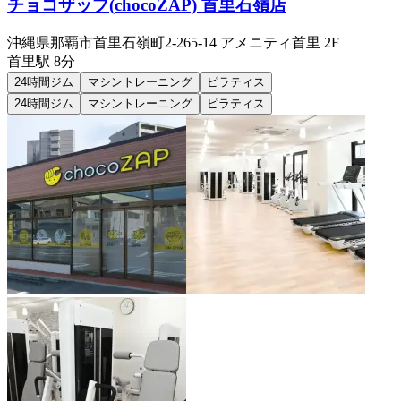
チョコザップ(chocoZAP) 首里石嶺店
沖縄県那覇市首里石嶺町2-265-14 アメニティ首里 2F
首里
駅
8分
24時間ジム
マシントレーニング
ピラティス
24時間ジム
マシントレーニング
ピラティス