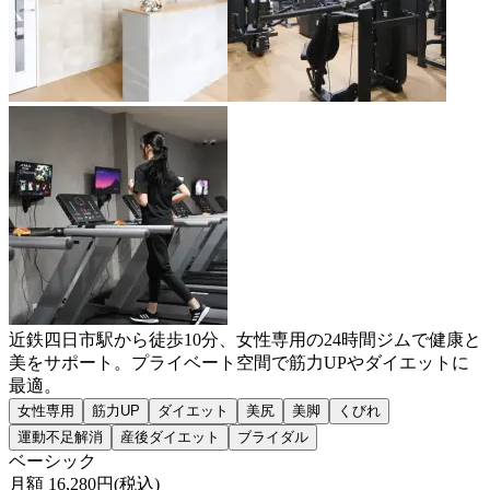
近鉄四日市駅から徒歩10分、女性専用の24時間ジムで健康と
美をサポート。プライベート空間で筋力UPやダイエットに
最適。
女性専用
筋力UP
ダイエット
美尻
美脚
くびれ
運動不足解消
産後ダイエット
ブライダル
ベーシック
月額
16,280
円(税込)