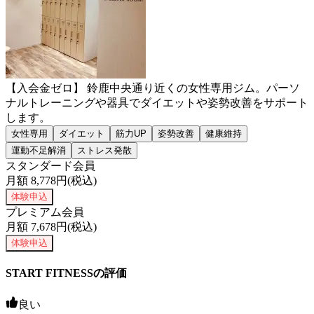
【入会金ゼロ】 鈴鹿中央通り近くの女性専用ジム。パーソ
ナルトレーニングや器具でダイエットや姿勢改善をサポート
します。
女性専用
ダイエット
筋力UP
姿勢改善
健康維持
運動不足解消
ストレス発散
スタンダード会員
月額
8,778
円(税込)
体験申込
プレミアム会員
月額
7,678
円(税込)
体験申込
START FITNESSの評価
良い