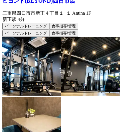
ビヨンド(BEYOND)四日市店
三重県四日市市新正４丁目１−１ Antina 1F
新正
駅
4分
パーソナルトレーニング
食事指導/管理
パーソナルトレーニング
食事指導/管理