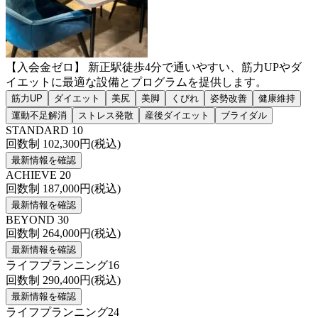
【入会金ゼロ】 新正駅徒歩4分で通いやすい、筋力UPやダ
イエットに最適な設備とプログラムを提供します。
筋力UP
ダイエット
美尻
美脚
くびれ
姿勢改善
健康維持
運動不足解消
ストレス発散
産後ダイエット
ブライダル
STANDARD 10
回数制
102,300
円(税込)
最新情報を確認
ACHIEVE 20
回数制
187,000
円(税込)
最新情報を確認
BEYOND 30
回数制
264,000
円(税込)
最新情報を確認
ライフプランニング16
回数制
290,400
円(税込)
最新情報を確認
ライフプランニング24