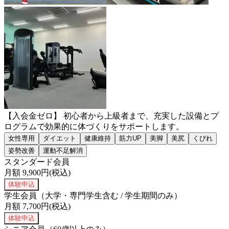
【入会金ゼロ】 初心者から上級者まで、充実した設備とプ
ログラムで効果的に体づくりをサポートします。
女性専用
ダイエット
健康維持
筋力UP
美脚
美尻
くびれ
姿勢改善
運動不足解消
スタンダード会員
月額
9,900
円(税込)
体験申込
学生会員（大学・専門学生含む / 学生期間のみ）
月額
7,700
円(税込)
体験申込