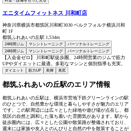
料金・設備をもっと見る
エニタイムフィットネス 川和町店
神奈川県横浜市都筑区川和町3030 ベルクフォルテ横浜川和
町 1F
都筑ふれあいの丘
駅
1,534m
24時間ジム
マシントレーニング
パーソナルトレーニング
24時間ジム
マシントレーニング
パーソナルトレーニング
【入会金ゼロ】 川和町駅徒歩圏、24時間営業のジムで筋力
UPやダイエットに最適。多彩なマシンと個別指導も充実。
ダイエット
筋力UP
美脚
美尻
都筑ふれあいの丘
駅のエリア情報
都筑ふれあいの丘駅は、横浜市営地下鉄グリーンラインの駅
のひとつで、自然豊かな環境と暮らしやすさが魅力のエリア
です。この駅周辺には広々とした緑地や遊び場が点在し、都
筑区の自然と調和した落ち着いた雰囲気があります。駅から
徒歩圏内には、広々とした公園や散策路が整備されており、
週末には家族や友人とのんびりと自然の中を散策することが