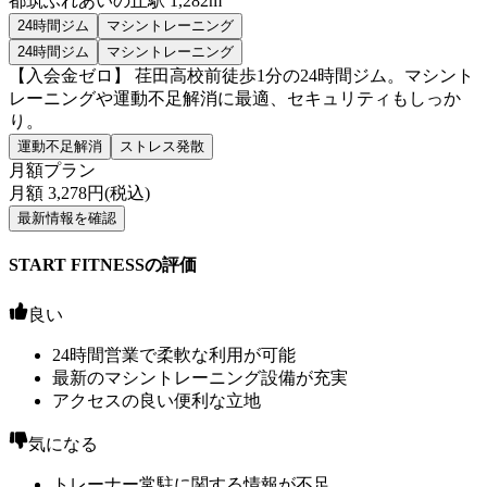
都筑ふれあいの丘
駅
1,282m
24時間ジム
マシントレーニング
24時間ジム
マシントレーニング
【入会金ゼロ】 荏田高校前徒歩1分の24時間ジム。マシント
レーニングや運動不足解消に最適、セキュリティもしっか
り。
運動不足解消
ストレス発散
月額プラン
月額
3,278
円(税込)
最新情報を確認
START FITNESSの評価
良い
24時間営業で柔軟な利用が可能
最新のマシントレーニング設備が充実
アクセスの良い便利な立地
気になる
トレーナー常駐に関する情報が不足