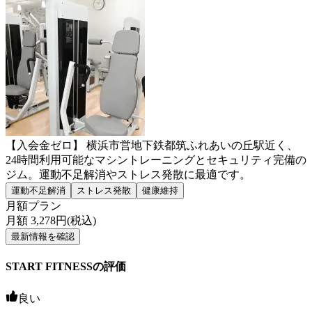
【入会金ゼロ】 横浜市営地下鉄都筑ふれあいの丘駅近く、
24時間利用可能なマシントレーニングとセキュリティ完備の
ジム。運動不足解消やストレス発散に最適です。
運動不足解消
ストレス発散
健康維持
月額プラン
月額
3,278
円(税込)
最新情報を確認
START FITNESSの評価
良い