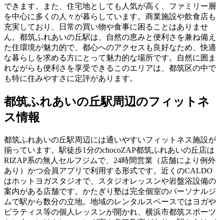
できます。また、住宅地としても人気が高く、ファミリー層
を中心に多くの人々が暮らしています。商業施設や飲食店も
充実しており、日常の買い物や食事に困ることはありませ
ん。都筑ふれあいの丘駅は、自然の恵みと便利さを兼ね備え
た住環境が魅力的で、都心へのアクセスも良好なため、快適
な暮らしを求める方にとって魅力的な場所です。自然に囲ま
れながらも便利さを享受できるこのエリアは、都筑区の中で
も特に住みやすさに定評があります。
都筑ふれあいの丘
駅周辺のフィットネ
ス情報
都筑ふれあいの丘駅周辺には通いやすいフィットネス施設が
揃っています。駅徒歩1分のchocoZAP都筑ふれあいの丘店は
RIZAP系の無人セルフジムで、24時間営業（店舗により例外
あり）かつ会員アプリで利用する形式です。近くのCALDO
はホットヨガスタジオで、スタジオレッスンや岩盤浴設備の
案内がある店舗です。かたぎり塾は完全個室のパーソナルジ
ムで駅から数分の立地。地域のレンタルスペースではヨガや
ピラティス等の個人レッスンが開かれ、横浜市都筑スポーツ