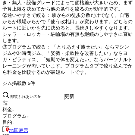
き・無人・設備グレードによって価格差が大きいため、まず
予算上限を決めてから他の条件を絞るのが効率的です。
②通いやすさで絞る：
駅からの徒歩分数だけでなく、自宅
からか職場からかで「使う改札口」が変わります。どちらの
ルートに近いかを先に決めると、長続きしやすくなります。
シャワー・ロッカー・駐輪場の有無も継続のしやすさに直結
します。
③プログラムで絞る：
「とりあえず痩せたい」ならマシン
ジムや24時間ジム、「姿勢・柔軟性を改善したい」ならヨ
ガ・ピラティス、「短期で体を変えたい」ならパーソナルト
レーニングが向いています。プログラムタブで絞り込んでか
ら料金を比較するのが最短ルートです。
ジム掲載数
6
件
更新
料金
プログラム
目的
地図表示