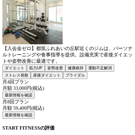
【入会金ゼロ】都筑ふれあいの丘駅近くのジムは、パーソナ
ルトレーニングや食事指導を提供。設備充実で産後ダイエッ
トや姿勢改善に最適です。
ダイエット
筋力UP
姿勢改善
健康維持
運動不足解消
ストレス発散
産後ダイエット
ブライダル
月4回プラン
月額
33,000
円(税込)
最新情報を確認
月8回プラン
月額
59,400
円(税込)
最新情報を確認
START FITNESSの評価