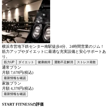
横浜市営地下鉄センター南駅徒歩4分、24時間営業のジム！
筋力アップやダイエットに最適な充実設備と安心サポートあ
り。
筋力UP
ダイエット
健康維持
運動不足解消
ストレス発散
通常プラン
月額
7,678
円(税込)
最新情報を確認
家族プラン
月額
4,378
円(税込)
最新情報を確認
START FITNESSの評価