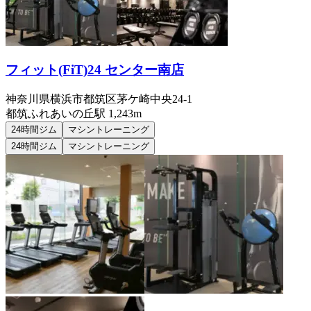
フィット(FiT)24 センター南店
神奈川県横浜市都筑区茅ケ崎中央24-1
都筑ふれあいの丘
駅
1,243m
24時間ジム
マシントレーニング
24時間ジム
マシントレーニング