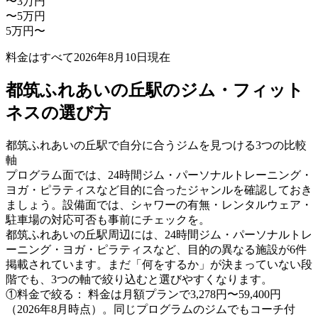
〜3万円
〜5万円
5万円〜
料金はすべて
2026年8月10日
現在
都筑ふれあいの丘駅のジム・フィット
ネスの選び方
都筑ふれあいの丘駅で自分に合うジムを見つける3つの比較
軸
プログラム面では、24時間ジム・パーソナルトレーニング・
ヨガ・ピラティスなど目的に合ったジャンルを確認しておき
ましょう。設備面では、シャワーの有無・レンタルウェア・
駐車場の対応可否も事前にチェックを。
都筑ふれあいの丘駅周辺には、24時間ジム・パーソナルトレ
ーニング・ヨガ・ピラティスなど、目的の異なる施設が6件
掲載されています。まだ「何をするか」が決まっていない段
階でも、3つの軸で絞り込むと選びやすくなります。
①料金で絞る：
料金は月額プランで3,278円〜59,400円
（2026年8月時点）。同じプログラムのジムでもコーチ付