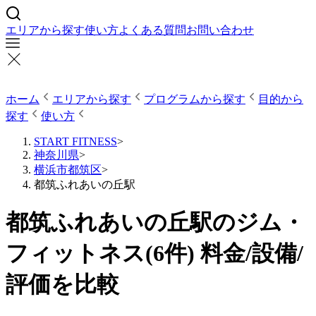
エリアから探す
使い方
よくある質問
お問い合わせ
ホーム
エリアから探す
プログラムから探す
目的から
探す
使い方
START FITNESS
>
神奈川県
>
横浜市都筑区
>
都筑ふれあいの丘駅
都筑ふれあいの丘駅のジム・
フィットネス(6件) 料金/設備/
評価を比較