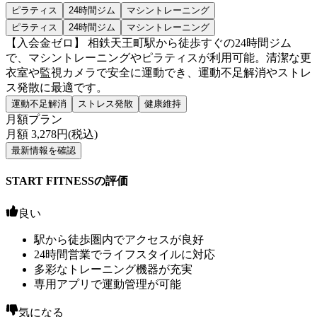
ピラティス
24時間ジム
マシントレーニング
ピラティス
24時間ジム
マシントレーニング
【入会金ゼロ】 相鉄天王町駅から徒歩すぐの24時間ジム
で、マシントレーニングやピラティスが利用可能。清潔な更
衣室や監視カメラで安全に運動でき、運動不足解消やストレ
ス発散に最適です。
運動不足解消
ストレス発散
健康維持
月額プラン
月額
3,278
円(税込)
最新情報を確認
START FITNESSの評価
良い
駅から徒歩圏内でアクセスが良好
24時間営業でライフスタイルに対応
多彩なトレーニング機器が充実
専用アプリで運動管理が可能
気になる