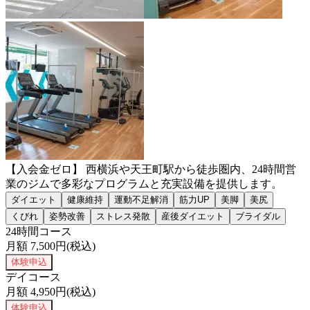
【入会金ゼロ】 西横浜や天王町駅から徒歩圏内、24時間営
業のジムで多彩なプログラムと充実設備を提供します。
ダイエット
健康維持
運動不足解消
筋力UP
美脚
美尻
くびれ
姿勢改善
ストレス発散
産後ダイエット
ブライダル
24時間コース
月額
7,500
円(税込)
体験申込
デイコース
月額
4,950
円(税込)
体験申込