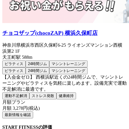
チョコザップ(chocoZAP) 横浜久保町店
神奈川県横浜市西区久保町6-25 ライオンズマンション西横
浜第2 1F
天王町
駅
588m
ピラティス
24時間ジム
マシントレーニング
ピラティス
24時間ジム
マシントレーニング
【入会金ゼロ】 西横浜駅近くの24時間ジムで、マシントレ
ーニングやピラティスを気軽に楽しめます。設備充実で運動
不足解消に最適です。
運動不足解消
ストレス発散
健康維持
月額プラン
月額
3,278
円(税込)
最新情報を確認
START FITNESSの評価