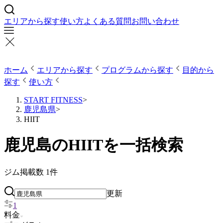
エリアから探す
使い方
よくある質問
お問い合わせ
ホーム
エリアから探す
プログラムから探す
目的から
探す
使い方
START FITNESS
>
鹿児島県
>
HIIT
鹿児島のHIITを一括検索
ジム掲載数
1
件
更新
1
料金