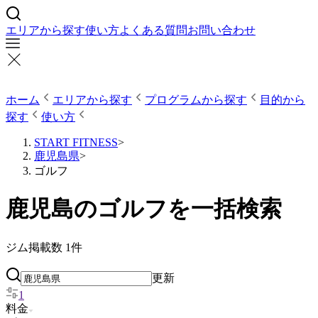
エリアから探す
使い方
よくある質問
お問い合わせ
ホーム
エリアから探す
プログラムから探す
目的から
探す
使い方
START FITNESS
>
鹿児島県
>
ゴルフ
鹿児島のゴルフを一括検索
ジム掲載数
1
件
更新
1
料金