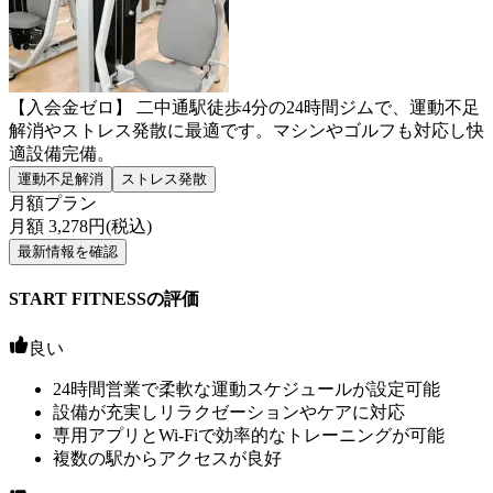
【入会金ゼロ】 二中通駅徒歩4分の24時間ジムで、運動不足
解消やストレス発散に最適です。マシンやゴルフも対応し快
適設備完備。
運動不足解消
ストレス発散
月額プラン
月額
3,278
円(税込)
最新情報を確認
START FITNESSの評価
良い
24時間営業で柔軟な運動スケジュールが設定可能
設備が充実しリラクゼーションやケアに対応
専用アプリとWi-Fiで効率的なトレーニングが可能
複数の駅からアクセスが良好