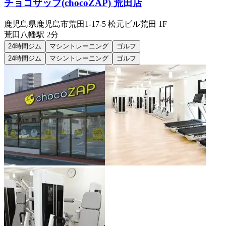
チョコザップ(chocoZAP) 荒田店
鹿児島県鹿児島市荒田1-17-5 松元ビル荒田 1F
荒田八幡
駅
2分
24時間ジム
マシントレーニング
ゴルフ
24時間ジム
マシントレーニング
ゴルフ