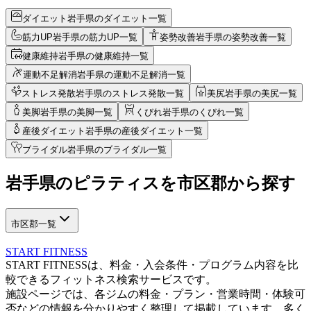
ダイエット
岩手県のダイエット一覧
筋力UP
岩手県の筋力UP一覧
姿勢改善
岩手県の姿勢改善一覧
健康維持
岩手県の健康維持一覧
運動不足解消
岩手県の運動不足解消一覧
ストレス発散
岩手県のストレス発散一覧
美尻
岩手県の美尻一覧
美脚
岩手県の美脚一覧
くびれ
岩手県のくびれ一覧
産後ダイエット
岩手県の産後ダイエット一覧
ブライダル
岩手県のブライダル一覧
岩手県
の
ピラティスを
市区郡から探す
市区郡一覧
START FITNESS
START FITNESSは、料金・入会条件・プログラム内容を比
較できるフィットネス検索サービスです。
施設ページでは、各ジムの料金・プラン・営業時間・体験可
否などの情報を分かりやすく整理して掲載しています。多く